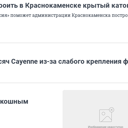
роить в Краснокаменске крытый като
ссия» поможет администрации Краснокаменска постро
сяч Cayenne из-за слабого крепления 
оскошным