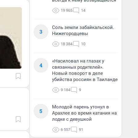
всегда к нему возвращаются
19 965
14
Соль земли забайкальской.
3
Нижегородцевы
18 384
10
«Насиловал на глазах у
4
связанных родителей».
Новый поворот в деле
убийства россиян в Таиланде
9 184
9
Молодой парень утонул в
5
Арахлее во время катания на
лодке с девушкой
6 557
91