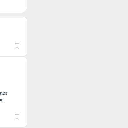
тает
на