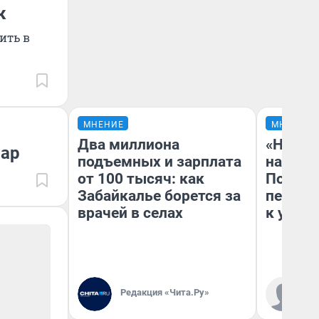
к
ить в
МНЕНИЕ
МНЕНИЕ
Два миллиона
«Надо 
фар
подъемных и зарплата
надо н
от 100 тысяч: как
Почему
Забайкалье борется за
перест
врачей в селах
к успех
Редакция «Чита.Ру»
Ст