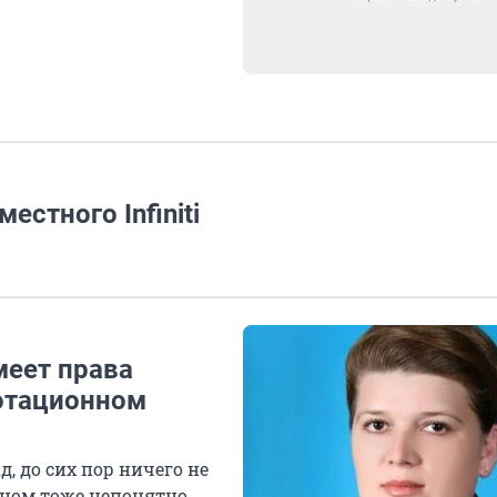
стного Infiniti
меет права
отационном
, до сих пор ничего не
аном тоже непонятно,