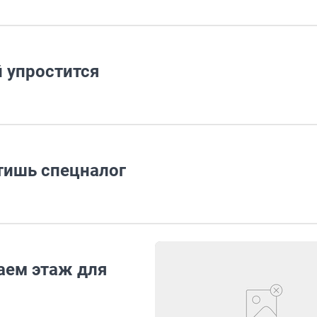
 упростится
тишь спецналог
аем этаж для