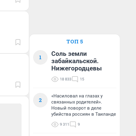
ТОП 5
Соль земли
1
забайкальской.
Нижегородцевы
18 833
15
«Насиловал на глазах у
2
связанных родителей».
Новый поворот в деле
убийства россиян в Таиланде
9 311
9