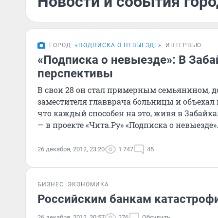
Новости и события горо
ГОРОД
«ПОДПИСКА О НЕВЫЕЗДЕ»
ИНТЕРВЬЮ
«Подписка о невыезде»: В Заба
перспективы
В свои 28 он стал примерным семьянином, 
заместителя главврача больницы и объехал в
что каждый способен на это, живя в Забайк
— в проекте «Чита.Ру» «Подписка о невыезде»
26 декабря, 2012, 23:20
1 747
45
БИЗНЕС
ЭКОНОМИКА
Российским банкам катастрофи
26 декабря, 2012, 20:57
276
Обсудить