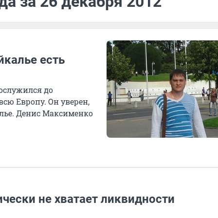
да за 26 декабря 2012
йкалье есть
дослужился до
сю Европу. Он уверен,
алье. Денис Максименко
.
чески не хватает ликвидности