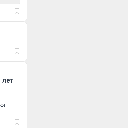
 лет
ии