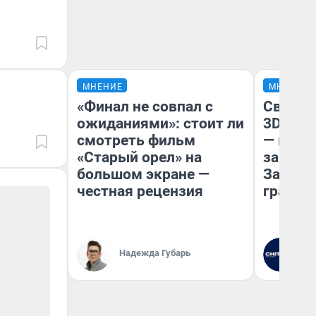
МНЕНИЕ
МНЕНИЕ
«Финал не совпал с
Светящ
ожиданиями»: стоит ли
3D‑пам
смотреть фильм
— как 
«Старый орел» на
закрыт
большом экране —
Забайк
честная рецензия
гранто
Надежда Губарь
Ре