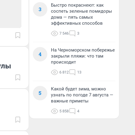
Быстро покраснеют: как
3
соспеть зеленые помидоры
дома — пять самых
эффективных способов
7 546
3
На Черноморском побережье
4
закрыли пляжи: что там
происходит
кулы
6 812
13
Какой будет зима, можно
5
узнать по погоде 7 августа —
важные приметы
5 858
4