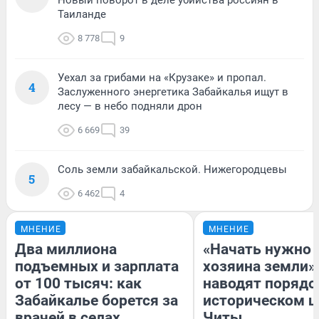
Таиланде
8 778
9
Уехал за грибами на «Крузаке» и пропал.
4
Заслуженного энергетика Забайкалья ищут в
лесу — в небо подняли дрон
6 669
39
Соль земли забайкальской. Нижегородцевы
5
6 462
4
МНЕНИЕ
МНЕНИЕ
Два миллиона
«Начать нужно 
подъемных и зарплата
хозяина земли».
от 100 тысяч: как
наводят порядо
Забайкалье борется за
историческом ц
врачей в селах
Читы