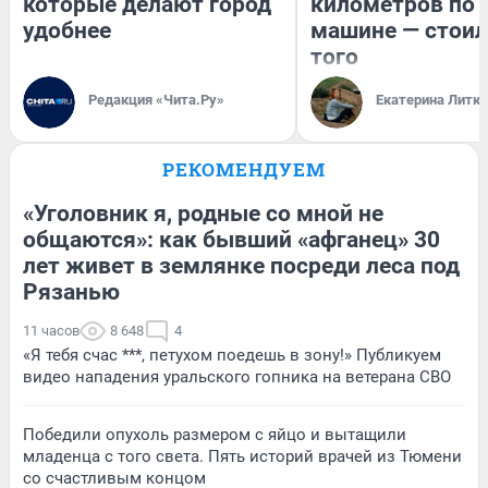
которые делают город
километров по 
удобнее
машине — стоил
того
Редакция «Чита.Ру»
Екатерина Литк
РЕКОМЕНДУЕМ
«Уголовник я, родные со мной не
общаются»: как бывший «афганец» 30
лет живет в землянке посреди леса под
Рязанью
11 часов
8 648
4
«Я тебя счас ***, петухом поедешь в зону!» Публикуем
видео нападения уральского гопника на ветерана СВО
Победили опухоль размером с яйцо и вытащили
младенца с того света. Пять историй врачей из Тюмени
со счастливым концом