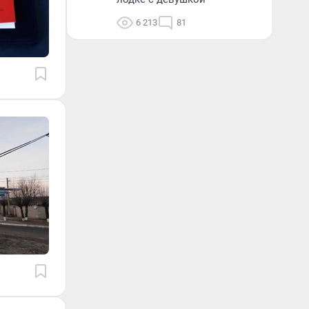
6 213
81