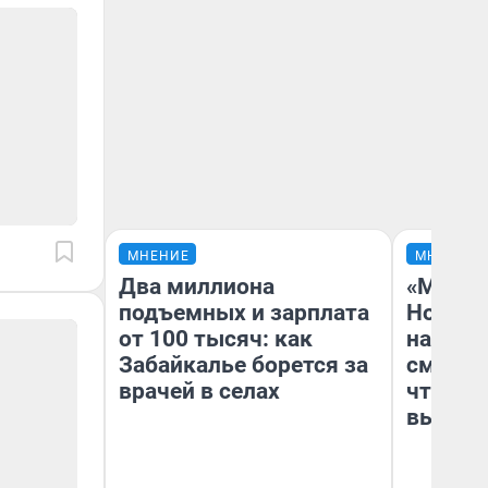
МНЕНИЕ
МНЕНИЕ
Два миллиона
«Мы ви
подъемных и зарплата
Нолана
от 100 тысяч: как
настро
Забайкалье борется за
смотре
врачей в селах
чтобы 
выгляд