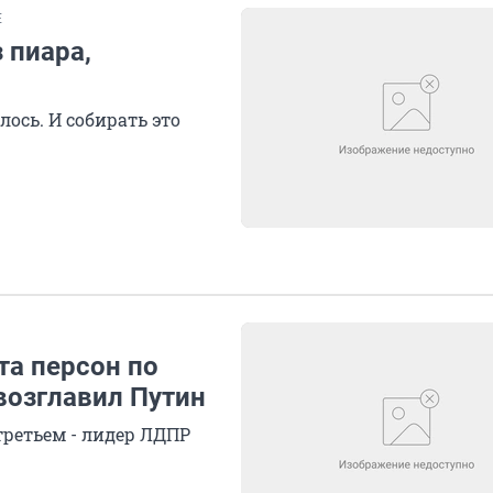
Е
 пиара,
лось. И собирать это
та персон по
возглавил Путин
третьем - лидер ЛДПР