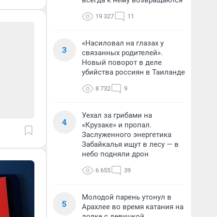
всегда к нему возвращаются
19 327
11
«Насиловал на глазах у
3
связанных родителей».
Новый поворот в деле
убийства россиян в Таиланде
8 732
9
Уехал за грибами на
4
«Крузаке» и пропал.
Заслуженного энергетика
Забайкалья ищут в лесу — в
небо подняли дрон
6 655
39
Молодой парень утонул в
5
Арахлее во время катания на
лодке с девушкой