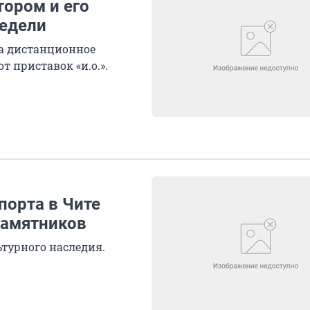
тором и его
недели
на дистанционное
от приставок «и.о.».
порта в Чите
памятников
турного наследия.