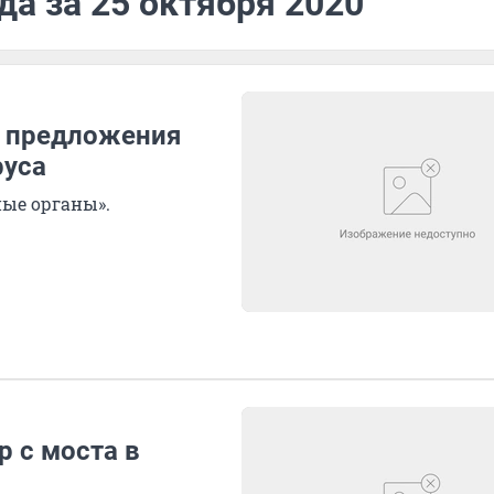
да за 25 октября 2020
 предложения
руса
ые органы».
 с моста в