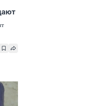
дают
ят