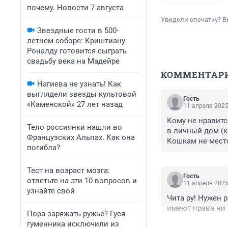
почему. Новости 7 августа
Увидели опечатку? В
Звездные гости в 500-
летнем соборе: Криштиану
Роналду готовится сыграть
свадьбу века на Мадейре
КОММЕНТАР
Нагиева не узнать! Как
выглядели звезды культовой
Гость
«Каменской» 27 лет назад
11 апреля 2025
Кому не нравитс
Тело россиянки нашли во
в личный дом (кв
Французских Альпах. Как она
Кошкам не место
погибла?
Тест на возраст мозга:
Гость
ответьте на эти 10 вопросов и
11 апреля 2025
узнайте свой
Чита ру! Нужен р
имеют права ни 
Пора заряжать ружье? Гуся-
гуменника исключили из