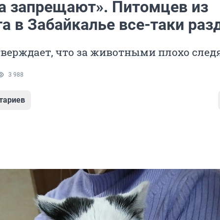
а запрещают». Питомцев из
та в Забайкалье все-таки раз
верждает, что за животными плохо след
3 988
тариев