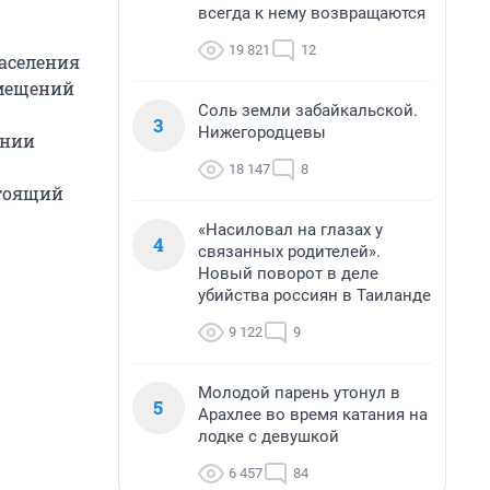
.
всегда к нему возвращаются
19 821
12
аселения
омещений
Соль земли забайкальской.
3
Нижегородцевы
ании
18 147
8
стоящий
«Насиловал на глазах у
4
связанных родителей».
Новый поворот в деле
убийства россиян в Таиланде
9 122
9
Молодой парень утонул в
5
Арахлее во время катания на
лодке с девушкой
6 457
84