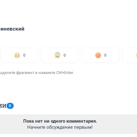
риневский
0
0
0
ыделите фрагмент и нажмите Ctrl+Enter
ИИ
0
Пока нет ни одного комментария.
Начните обсуждение первым!