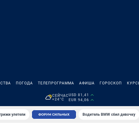
СТВА
ПОГОДА
ТЕЛЕПРОГРАММА
АФИША
ГОРОСКОП
КУРС
USD 81,41
СЕЙЧАС
+24°C
EUR 94,06
трижи улетели
Водитель BMW сбил девочку