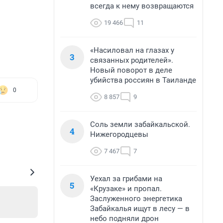
всегда к нему возвращаются
19 466
11
«Насиловал на глазах у
3
связанных родителей».
Новый поворот в деле
убийства россиян в Таиланде
0
8 857
9
Соль земли забайкальской.
4
Нижегородцевы
7 467
7
Уехал за грибами на
5
«Крузаке» и пропал.
Заслуженного энергетика
Забайкалья ищут в лесу — в
небо подняли дрон