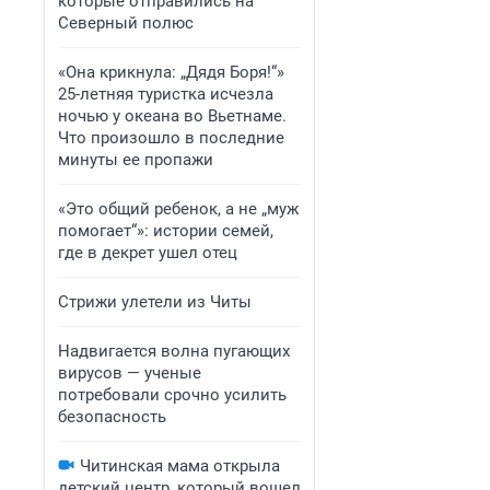
которые отправились на
Северный полюс
«Она крикнула: „Дядя Боря!“»
25-летняя туристка исчезла
ночью у океана во Вьетнаме.
Что произошло в последние
минуты ее пропажи
«Это общий ребенок, а не „муж
помогает“»: истории семей,
где в декрет ушел отец
Стрижи улетели из Читы
Надвигается волна пугающих
вирусов — ученые
потребовали срочно усилить
безопасность
Читинская мама открыла
детский центр, который вошел