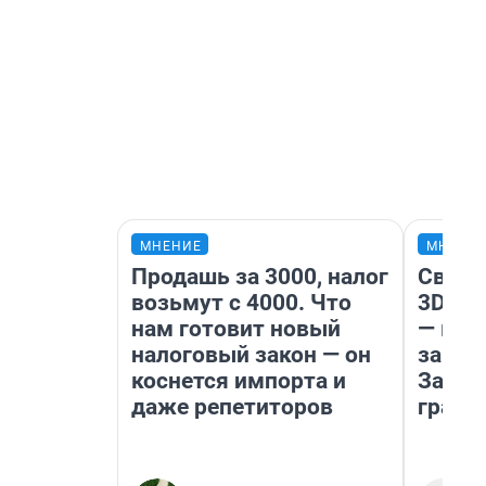
МНЕНИЕ
МНЕНИ
Продашь за 3000, налог
Светя
возьмут с 4000. Что
3D‑па
нам готовит новый
— как
налоговый закон — он
закры
коснется импорта и
Забай
даже репетиторов
грант