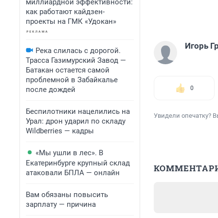
миллиардной эффективности:
как работают кайдзен-
проекты на ГМК «Удокан»
Игорь Г
Река слилась с дорогой.
Трасса Газимурский Завод —
Батакан остается самой
проблемной в Забайкалье
0
после дождей
Беспилотники нацелились на
Увидели опечатку? В
Урал: дрон ударил по складу
Wildberries — кадры
«Мы ушли в лес». В
Екатеринбурге крупный склад
КОММЕНТАР
атаковали БПЛА — онлайн
Вам обязаны повысить
зарплату — причина