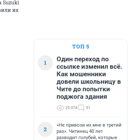
а Suzuki
вили их
ТОП 5
Один переход по
1
ссылке изменил всё.
Как мошенники
довели школьницу в
Чите до попытки
поджога здания
25 074
51
«Не привози их мне в третий
2
раз». Читинец 40 лет
разводит голубей, которые