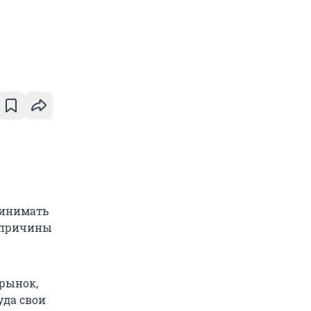
ринимать
, причины
 рынок,
уда свои