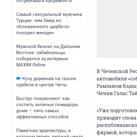
потребовала капремонта
Самый сексуальный мужчина
Турции: чем Омер из
«Клюквенного щербета»
покорил женщин
Мужской бизнес на Дальнем
Востоке: забайкальцы
поборются за интервью
MAXIM Online
В Чеченской Ре
автомобиля «соб
Кучу деревьев на газоне
срубили в центре Читы
Рамзаном Кады
Чечни Галас Та
Быстро покраснеют: как
соспеть зеленые помидоры
«Уже подготовл
дома — пять самых
эффективных способов
приводит слова
республиканско
Памятник архитектуры, в
фирмой, котора
котором теперь детский центр