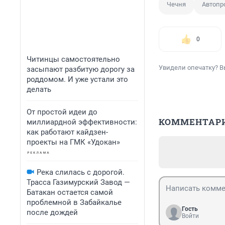
Чечня
Автопр
0
Читинцы самостоятельно
Увидели опечатку? В
засыпают разбитую дорогу за
роддомом. И уже устали это
делать
От простой идеи до
КОММЕНТАР
миллиардной эффективности:
как работают кайдзен-
проекты на ГМК «Удокан»
Река слилась с дорогой.
Трасса Газимурский Завод —
Батакан остается самой
проблемной в Забайкалье
Гость
после дождей
Войти