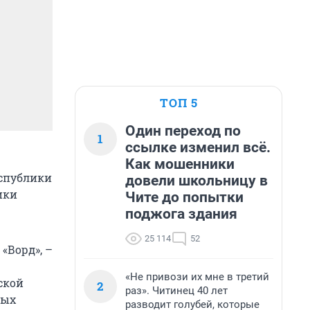
ТОП 5
Один переход по
1
ссылке изменил всё.
Как мошенники
еспублики
довели школьницу в
ики
Чите до попытки
поджога здания
25 114
52
«Ворд», –
«Не привози их мне в третий
ской
2
раз». Читинец 40 лет
ных
разводит голубей, которые