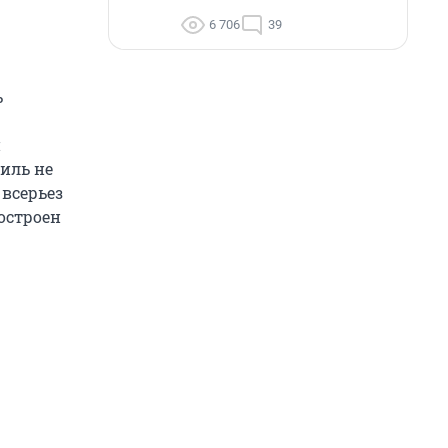
6 706
39
ь
и
иль не
 всерьез
построен