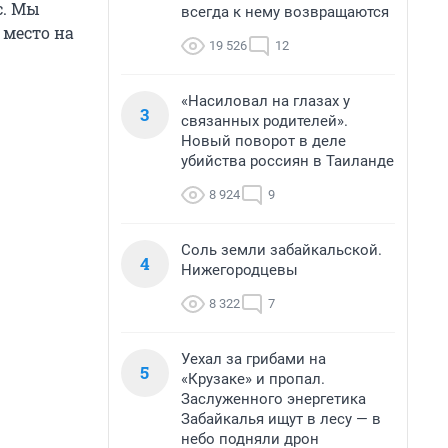
с. Мы
всегда к нему возвращаются
 место на
19 526
12
«Насиловал на глазах у
3
связанных родителей».
Новый поворот в деле
убийства россиян в Таиланде
8 924
9
Соль земли забайкальской.
4
Нижегородцевы
8 322
7
Уехал за грибами на
5
«Крузаке» и пропал.
Заслуженного энергетика
Забайкалья ищут в лесу — в
небо подняли дрон