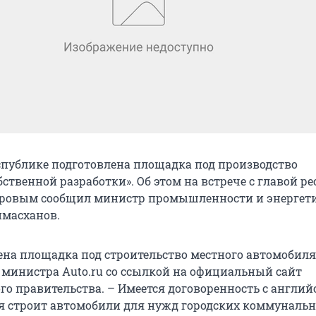
спублике подготовлена площадка под производство
ственной разработки». Об этом на встрече с главой р
ровым сообщил министр промышленности и энергет
ймасханов.
ена площадка под строительство местного автомобиля 
 министра Аuto.ru со ссылкой на официальный сайт
го правительства. – Имеется договоренность с англий
я строит автомобили для нужд городских коммуналь