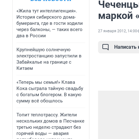
Чеченцы
«Жила тут интеллигенция».
маркой 
История сибирского дома-
бумеранга, где в гости ходили
через балконы, — таких всего
27 января 2012, 14:00
два в России
Написать
Крупнейшую солнечную
электростанцию запустили в
Забайкалье на границе с
Китаем
«Теперь мы семья!» Клава
Кока сыграла тайную свадьбу
с богатым блогером. В какую
сумму всё обошлось
Топит теплотрассу. Жители
нескольких домов в Песчанке
третью неделю страдают без
горячей воды — авария