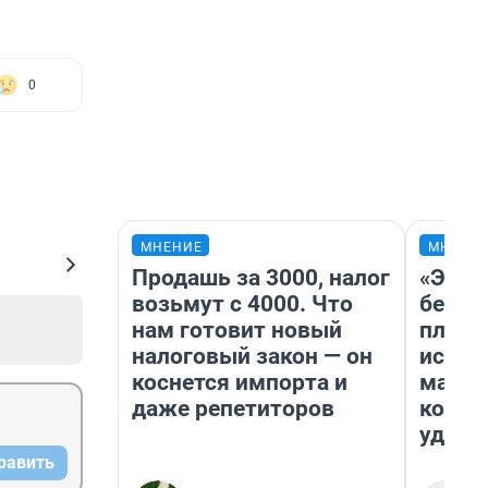
0
МНЕНИЕ
МНЕНИ
Продашь за 3000, налог
«Это 
возьмут с 4000. Что
безоб
нам готовит новый
площа
налоговый закон — он
исчез
коснется импорта и
мален
даже репетиторов
котор
удобн
равить