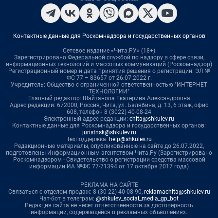
Контактные данные для Роскомнадзора и государственных органов
Сетевое издание «Чита.РУ» (18+)
Зарегистрировано Федеральной службой по надзору в сфере связи,
информационных технологий и массовых коммуникаций (Роскомнадзор)
Регистрационный номер и дата принятия решения о регистрации: ЭЛ №
ФС 77 – 83657 от 26.07.2022 г.
Учредитель: Общество с ограниченной ответственностью "ИНТЕРНЕТ
ТЕХНОЛОГИИ"
Главный редактор: Шайтанова Екатерина Александровна
Адрес редакции: 672000, Россия, Чита, ул. Балябина, д. 13, 6 этаж, офис
608, телефон 8 (3022) 40-08-24
Электронный адрес редакции:
chita@shkulev.ru
Контактные данные для Роскомнадзора и государственных органов:
juristnsk@shkulev.ru
Техподдержка:
help@shkulev.ru
Редакционные материалы, опубликованные на сайте до 26.07.2022,
подготовлены Информационным агентством Чита.Ру (Зарегистрировано
Роскомнадзором - Свидетельство о регистрации средства массовой
информации ИА №ФС 77-71394 от 17 октября 2017 года)
РЕКЛАМА НА САЙТЕ
Связаться с отделом продаж: 8 (30-22) 40-08-90,
reklamachita@shkulev.ru
Чат-бот в телеграм:
@shkulev_social_media_gp_bot
Редакция сайта не несет ответственности за достоверность
информации, содержащейся в рекламных объявлениях.