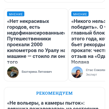
МНЕНИЕ
МНЕНИЕ
«Нет некрасивых
«Никого нельз
городов, есть
победить». О ч
недофинансированные».
главный блокб
Путешественники
этого года, ко
проехали 2000
бьет рекорды 
километров по Уралу на
прокате: честн
машине — стоило ли оно
отзыв на «Оди
того
Нолана
Стас Соколов
Екатерина Литкевич
Эксперт
РЕКОМЕНДУЕМ
«Не вольеры, а камеры пыток»:
девушка пожаловалась на состояние