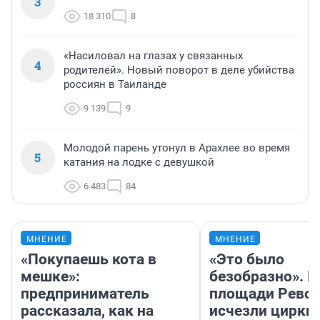
3
18 310
8
«Насиловал на глазах у связанных
4
родителей». Новый поворот в деле убийства
россиян в Таиланде
9 139
9
Молодой парень утонул в Арахлее во время
5
катания на лодке с девушкой
6 483
84
МНЕНИЕ
МНЕНИЕ
«Покупаешь кота в
«Это было
мешке»:
безобразно». П
предприниматель
площади Рево
рассказала, как на
исчезли цирки 