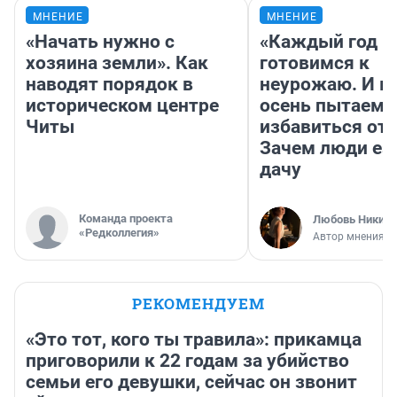
МНЕНИЕ
МНЕНИЕ
«Начать нужно с
«Каждый год 
хозяина земли». Как
готовимся к
наводят порядок в
неурожаю. И 
историческом центре
осень пытаемс
Читы
избавиться от 
Зачем люди ез
дачу
Команда проекта
Любовь Никити
«Редколлегия»
Автор мнения
РЕКОМЕНДУЕМ
«Это тот, кого ты травила»: прикамца
приговорили к 22 годам за убийство
семьи его девушки, сейчас он звонит