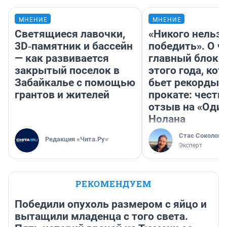
МНЕНИЕ
МНЕНИЕ
Светящиеся лавочки,
«Никого нельз
3D‑памятник и бассейн
победить». О ч
— как развивается
главный блокб
закрытый поселок в
этого года, ко
Забайкалье с помощью
бьет рекорды 
грантов и жителей
прокате: честн
отзыв на «Оди
Нолана
Стас Соколов
Редакция «Чита.Ру»
Эксперт
РЕКОМЕНДУЕМ
Победили опухоль размером с яйцо и
вытащили младенца с того света.