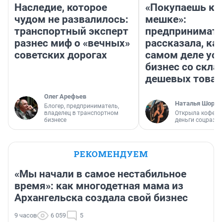
Наследие, которое
«Покупаешь ко
чудом не развалилось:
мешке»:
транспортный эксперт
предпринимат
разнес миф о «вечных»
рассказала, как
советских дорогах
самом деле ус
бизнес со скл
дешевых това
Олег Арефьев
Наталья Шорох
Блогер, предприниматель,
владелец в транспортном
Открыла кофейн
бизнесе
деньги соцразв
РЕКОМЕНДУЕМ
«Мы начали в самое нестабильное
время»: как многодетная мама из
Архангельска создала свой бизнес
9 часов
6 059
5