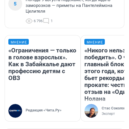
5
заморозков — приметы на Пантелеймона
Целителя
6 796
1
МНЕНИЕ
МНЕНИЕ
«Ограничения — только
«Никого нельз
в голове взрослых».
победить». О ч
Как в Забайкалье дают
главный блокб
профессию детям с
этого года, ко
ОВЗ
бьет рекорды 
прокате: честн
отзыв на «Оди
Нолана
Стас Соколов
Редакция «Чита.Ру»
Эксперт