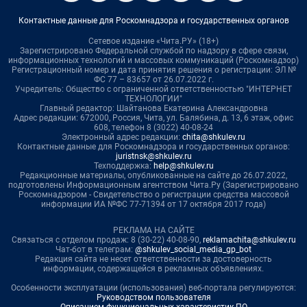
Контактные данные для Роскомнадзора и государственных органов
Сетевое издание «Чита.РУ» (18+)
Зарегистрировано Федеральной службой по надзору в сфере связи,
информационных технологий и массовых коммуникаций (Роскомнадзор)
Регистрационный номер и дата принятия решения о регистрации: ЭЛ №
ФС 77 – 83657 от 26.07.2022 г.
Учредитель: Общество с ограниченной ответственностью "ИНТЕРНЕТ
ТЕХНОЛОГИИ"
Главный редактор: Шайтанова Екатерина Александровна
Адрес редакции: 672000, Россия, Чита, ул. Балябина, д. 13, 6 этаж, офис
608, телефон 8 (3022) 40-08-24
Электронный адрес редакции:
chita@shkulev.ru
Контактные данные для Роскомнадзора и государственных органов:
juristnsk@shkulev.ru
Техподдержка:
help@shkulev.ru
Редакционные материалы, опубликованные на сайте до 26.07.2022,
подготовлены Информационным агентством Чита.Ру (Зарегистрировано
Роскомнадзором - Свидетельство о регистрации средства массовой
информации ИА №ФС 77-71394 от 17 октября 2017 года)
РЕКЛАМА НА САЙТЕ
Связаться с отделом продаж: 8 (30-22) 40-08-90,
reklamachita@shkulev.ru
Чат-бот в телеграм:
@shkulev_social_media_gp_bot
Редакция сайта не несет ответственности за достоверность
информации, содержащейся в рекламных объявлениях.
Особенности эксплуатации (использования) веб-портала регулируются:
Руководством пользователя