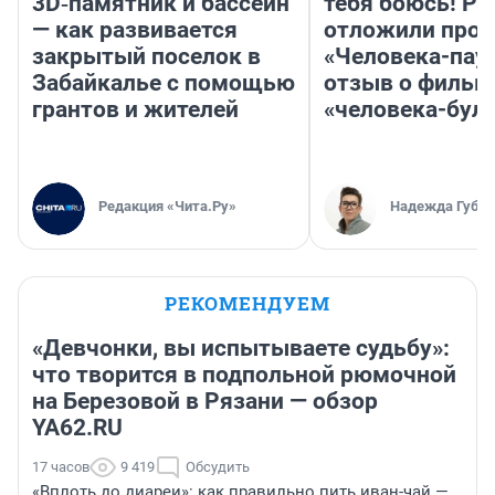
3D‑памятник и бассейн
тебя боюсь! Ра
— как развивается
отложили прок
закрытый поселок в
«Человека-пау
Забайкалье с помощью
отзыв о фильм
грантов и жителей
«человека-бул
Редакция «Чита.Ру»
Надежда Губар
РЕКОМЕНДУЕМ
«Девчонки, вы испытываете судьбу»:
что творится в подпольной рюмочной
на Березовой в Рязани — обзор
YA62.RU
17 часов
9 419
Обсудить
«Вплоть до диареи»: как правильно пить иван-чай —