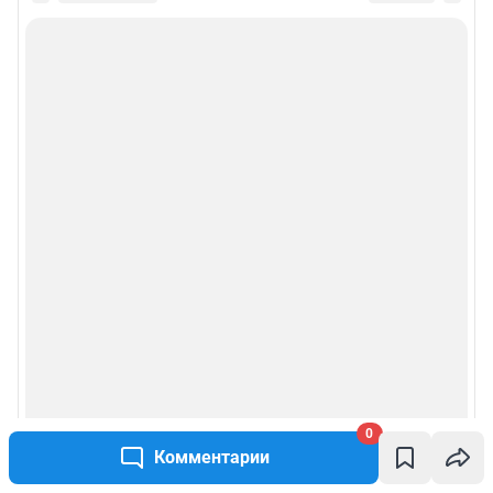
Все города сети
Мобильное приложение
Google Play
App Store
RuStore
Мы в соцсетях
Контактные данные для Роскомнадзора и государственных органов
0
Сетевое издание «Чита.РУ» (18+)
Зарегистрировано Федеральной службой по надзору в сфере связи,
Комментарии
информационных технологий и массовых коммуникаций (Роскомнадзор)
Регистрационный номер и дата принятия решения о регистрации: ЭЛ №