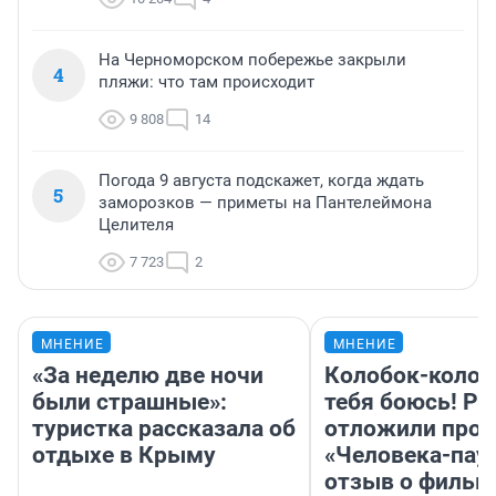
На Черноморском побережье закрыли
4
пляжи: что там происходит
9 808
14
Погода 9 августа подскажет, когда ждать
5
заморозков — приметы на Пантелеймона
Целителя
7 723
2
МНЕНИЕ
МНЕНИЕ
«За неделю две ночи
Колобок-колобо
были страшные»:
тебя боюсь! Ра
туристка рассказала об
отложили прок
отдыхе в Крыму
«Человека-пау
отзыв о фильм