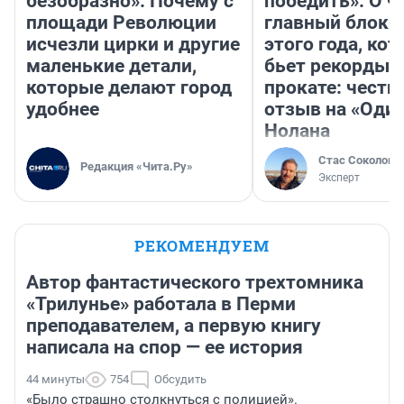
безобразно». Почему с
победить». О ч
площади Революции
главный блокб
исчезли цирки и другие
этого года, ко
маленькие детали,
бьет рекорды 
которые делают город
прокате: честн
удобнее
отзыв на «Оди
Нолана
Стас Соколов
Редакция «Чита.Ру»
Эксперт
РЕКОМЕНДУЕМ
Автор фантастического трехтомника
«Трилунье» работала в Перми
преподавателем, а первую книгу
написала на спор — ее история
44 минуты
754
Обсудить
«Было страшно столкнуться с полицией».