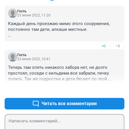
Гость
23 июня 2022, 11:20
Каждый день проезжаю мимо этого сооружения, 
постоянно там дети, алкаши местные. 

Пусть новый детский сад построят на этом месте. 

+0
–0
Кстати случай, который вы описываете, был ближе к 
Гость
осени, а не 22 июня.
23 июня 2022, 10:41
Теперь там опять никакого забора нет, не долго 
простоял, соседи с кильдима все забрали, печку 
топить. Так же подростки и дети бегают по этой 
стройки, опять до очередной трагедии.
+0
–0
Читать все комментарии