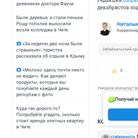
дневниках доктора Фаучи
декабристов под
Были деревья, а стали пеньки.
Рощу тополей выкосили
Наталья
возле колледжа в Чите
Корреспонд
«За неделю две ночи были
Забайкальский кр
страшные»: туристка
рассказала об отдыхе в Крыму
«Молоко здесь почти никто
0
не видит». Как делают
продукты, которые вы
покупаете каждый день:
Увидели опечатку? В
репортаж с фото
Получай н
Куда так дорого-то?
Попробуйте угадать, сколько
КОММЕНТАР
стоит аренда элитных квартир
в Чите
стабильность