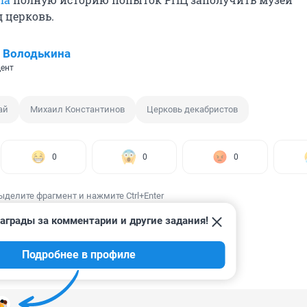
 церковь.
 Володькина
ент
ай
Михаил Константинов
Церковь декабристов
0
0
0
ыделите фрагмент и нажмите Ctrl+Enter
аграды за комментарии и другие задания!
Подробнее в профиле
ИИ
26