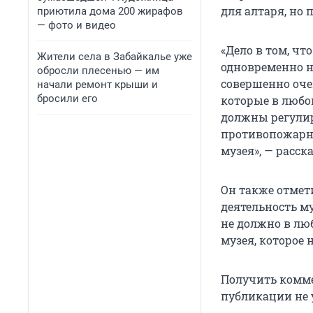
для алтаря, но 
приютила дома 200 жирафов
— фото и видео
«Дело в том, чт
Жители села в Забайкалье уже
одновременно на
обросли плесенью — им
совершенно оче
начали ремонт крыши и
бросили его
которые в любо
должны регулир
противопожарны
музея», — расск
Он также отмет
деятельность му
не должно в лю
музея, которое 
Получить комме
публикации не 