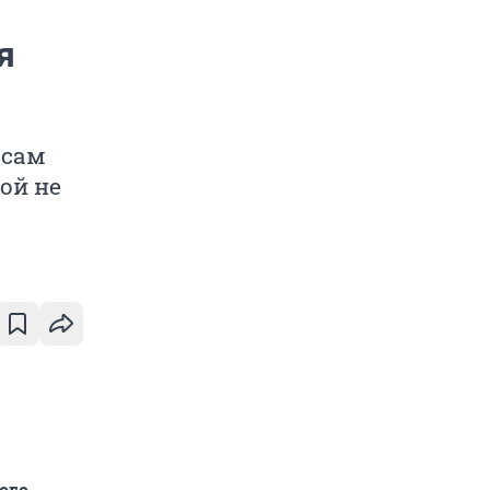
я
ссам
ой не
ого