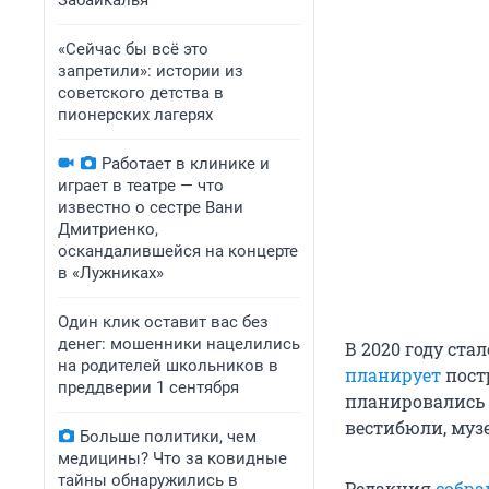
Забайкалья
«Сейчас бы всё это
запретили»: истории из
советского детства в
пионерских лагерях
Работает в клинике и
играет в театре — что
известно о сестре Вани
Дмитриенко,
оскандалившейся на концерте
в «Лужниках»
Один клик оставит вас без
денег: мошенники нацелились
В 2020 году ста
на родителей школьников в
планирует
постр
преддверии 1 сентября
планировались 
вестибюли, муз
Больше политики, чем
медицины? Что за ковидные
тайны обнаружились в
Редакция
собра