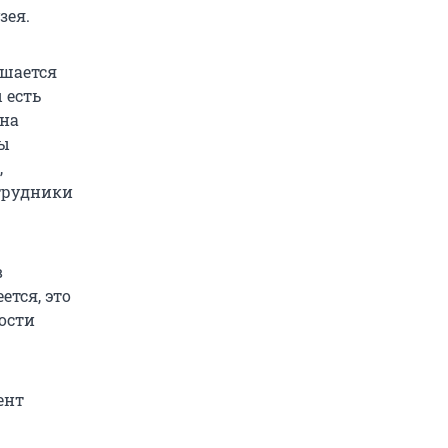
зея.
ешается
 есть
 на
сы
,
трудники
в
ется, это
ости
ент