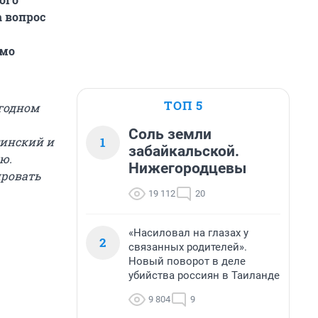
 вопрос
имо
ТОП 5
егодном
Соль земли
1
тинский и
забайкальской.
ю.
Нижегородцевы
ровать
19 112
20
«Насиловал на глазах у
2
связанных родителей».
Новый поворот в деле
убийства россиян в Таиланде
9 804
9