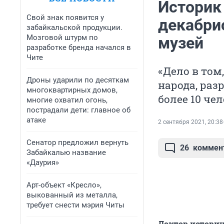
Историк
Свой знак появится у
декабри
забайкальской продукции.
Мозговой штурм по
музей
разработке бренда начался в
Чите
«Дело в том
Дроны ударили по десяткам
народа, раз
многоквартирных домов,
более 10 чел
многие охватил огонь,
пострадали дети: главное об
атаке
2 сентября 2021, 20:38
Сенатор предложил вернуть
26
коммен
Забайкалью название
«Даурия»
Арт-объект «Кресло»,
выкованный из металла,
требует снести мэрия Читы
Доктор историч