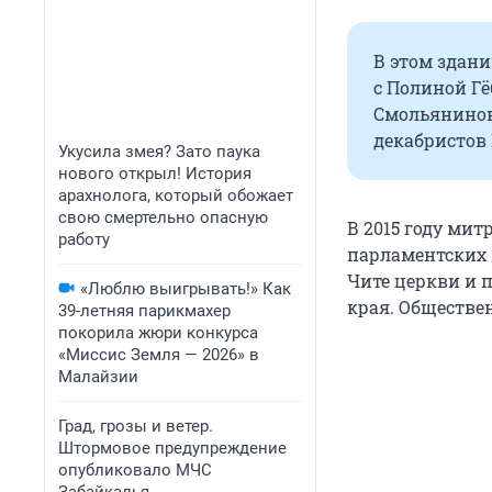
В этом здани
с Полиной Г
Смольянинов
декабристов
Укусила змея? Зато паука
нового открыл! История
арахнолога, который обожает
свою смертельно опасную
В 2015 году ми
работу
парламентских 
Чите церкви и 
«Люблю выигрывать!» Как
края. Обществе
39-летняя парикмахер
покорила жюри конкурса
«Миссис Земля — 2026» в
Малайзии
Град, грозы и ветер.
Штормовое предупреждение
опубликовало МЧС