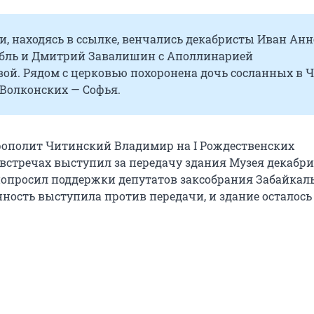
и, находясь в ссылке, венчались декабристы Иван Ан
ёбль и Дмитрий Завалишин с Аполлинарией
ой. Рядом с церковью похоронена дочь сосланных в 
 Волконских — Софья.
трополит Читинский Владимир на I Рождественских
встречах выступил за передачу здания Музея декабри
попросил поддержки депутатов заксобрания Забайкал
нность выступила против передачи, и здание осталось