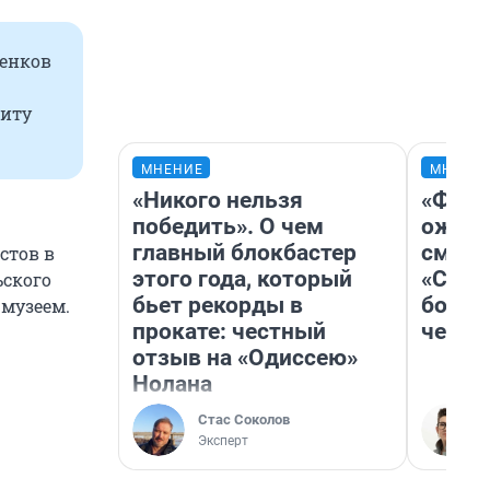
ненков
Читу
МНЕНИЕ
МНЕНИ
«Никого нельзя
«Фина
победить». О чем
ожида
главный блокбастер
смотр
стов в
этого года, который
«Стар
ьского
бьет рекорды в
больш
 музеем.
прокате: честный
честн
отзыв на «Одиссею»
Нолана
Стас Соколов
Эксперт