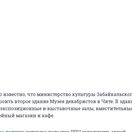
ло известно, что министерство культуры Забайкальско
оить второе здание Музея декабристов в Чите. В зда
экспозиционные и выставочные залы, вместительны
ейный магазин и кафе.
ла
полную историю попыток РПЦ заполучить музей