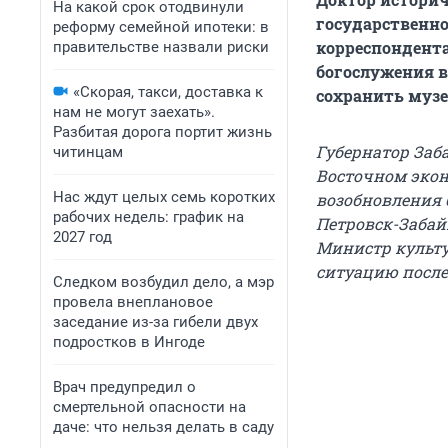
На какой срок отодвинули
государственно
реформу семейной ипотеки: в
корреспондента
правительстве назвали риски
богослужения в
«Скорая, такси, доставка к
сохранить музе
нам не могут заехать».
Разбитая дорога портит жизнь
Губернатор Заб
читинцам
Восточном экон
Нас ждут целых семь коротких
возобновления 
рабочих недель: график на
Петровск-Заба
2027 год
Министр культ
ситуацию после
Следком возбудил дело, а мэр
провела внеплановое
заседание из-за гибели двух
подростков в Ингоде
Врач предупредил о
смертельной опасности на
даче: что нельзя делать в саду