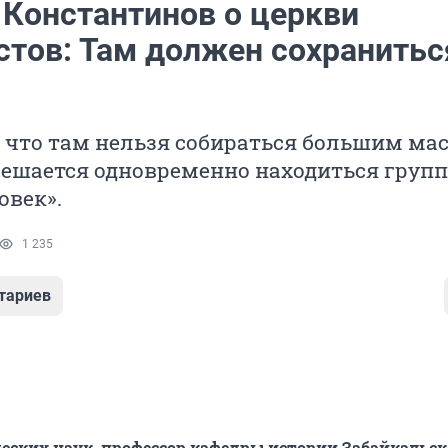
 Константинов о церкви
стов: Там должен сохранитьс
, что там нельзя собираться большим ма
решается одновременно находиться групп
овек».
1 235
тариев
еских наук, профессор кафедры истории Забайкальск