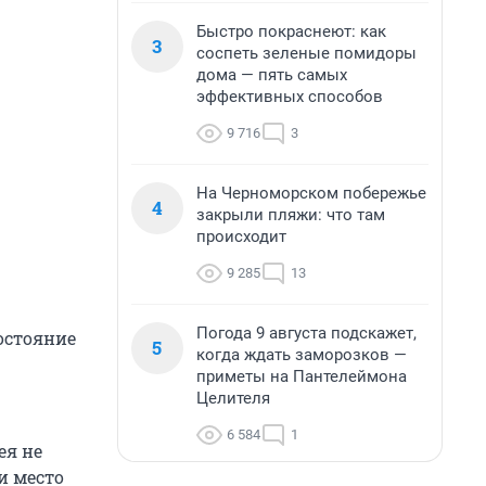
Быстро покраснеют: как
3
соспеть зеленые помидоры
дома — пять самых
эффективных способов
9 716
3
На Черноморском побережье
4
закрыли пляжи: что там
происходит
9 285
13
Погода 9 августа подскажет,
остояние
5
когда ждать заморозков —
приметы на Пантелеймона
Целителя
6 584
1
ея не
и место