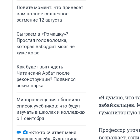
Ловите момент: что принесет
вам полное солнечное
затмение 12 августа
Сыграем в «Ромашку»?
Простая головоломка,
которая взбодрит мозг не
хуже кофе
Как будет выглядеть
Читинский Арбат после
реконструкции? Появился
эскиз парка
«Я думаю, что т
Минпросвещения обновило
забайкальцев. 
список учебников: что будут
гуманитарную ц
изучать в школах и колледжах
с 1 сентября
Профессор уточ
«Кто-то считает меня
возражает, если
сумасшедшей». Художница