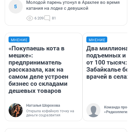
Молодой парень утонул в Арахлее во время
5
катания на лодке с девушкой
6 209
81
МНЕНИЕ
МНЕНИЕ
«Покупаешь кота в
Два миллиона
мешке»:
подъемных и з
предприниматель
от 100 тысяч: 
рассказала, как на
Забайкалье бор
самом деле устроен
врачей в селах
бизнес со складами
дешевых товаров
Наталья Шорохова
Команда проек
Открыла кофейную точку на
«Редколлегия»
деньги соцразвития