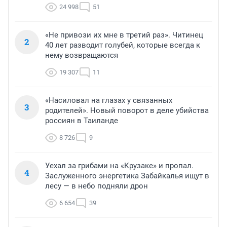
24 998
51
«Не привози их мне в третий раз». Читинец
2
40 лет разводит голубей, которые всегда к
нему возвращаются
19 307
11
«Насиловал на глазах у связанных
3
родителей». Новый поворот в деле убийства
россиян в Таиланде
8 726
9
Уехал за грибами на «Крузаке» и пропал.
4
Заслуженного энергетика Забайкалья ищут в
лесу — в небо подняли дрон
6 654
39