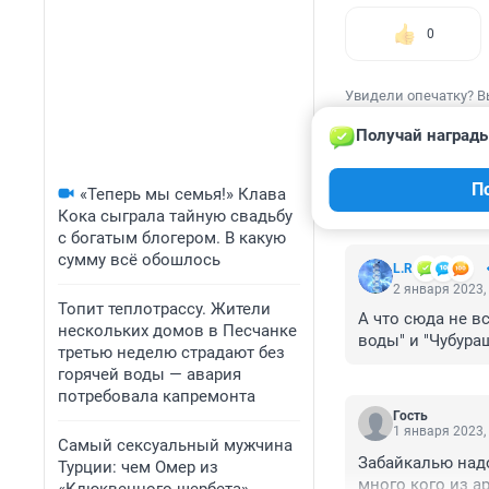
0
Увидели опечатку? В
Получай награды
П
«Теперь мы семья!» Клава
КОММЕНТАР
Кока сыграла тайную свадьбу
с богатым блогером. В какую
сумму всё обошлось
L.R
2 января 2023,
Топит теплотрассу. Жители
А что сюда не в
нескольких домов в Песчанке
воды" и "Чубураш
третью неделю страдают без
горячей воды — авария
потребовала капремонта
Гость
1 января 2023,
Самый сексуальный мужчина
Забайкалью надо
Турции: чем Омер из
много кого из а