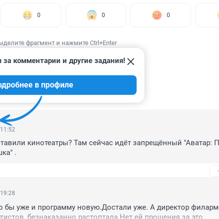
0
0
0
ыделите фрагмент и нажмите Ctrl+Enter
 за комментарии и другие задания!
одробнее в профиле
ИИ
5
 11:52
ставили кинотеатры? Там сейчас идёт запрещённый "Аватар: Пу
ка" .
 19:28
 бы уже и программу новую.Достали уже. А директор филармо
ртистов, безнаказанно растоптала.Нет ей прощения за это