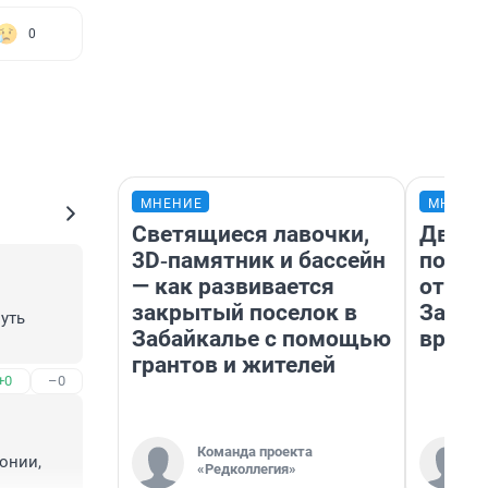
0
МНЕНИЕ
МНЕНИ
Светящиеся лавочки,
Два м
3D‑памятник и бассейн
подъе
— как развивается
от 100
закрытый поселок в
Забай
ть 
Забайкалье с помощью
враче
грантов и жителей
+0
–0
Команда проекта
нии, 
«Редколлегия»