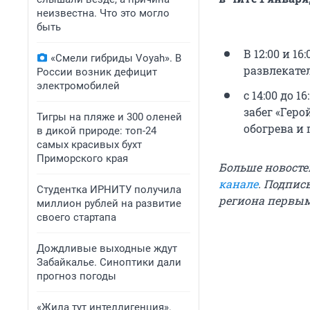
неизвестна. Что это могло
быть
В 12:00 и 1
«Смели гибриды Voyah». В
развлекате
России возник дефицит
электромобилей
с 14:00 до 
забег «Геро
Тигры на пляже и 300 оленей
обогрева и 
в дикой природе: топ-24
самых красивых бухт
Приморского края
Больше новосте
канале
. Подпис
Студентка ИРНИТУ получила
региона первы
миллион рублей на развитие
своего стартапа
Дождливые выходные ждут
Забайкалье. Синоптики дали
прогноз погоды
«Жила тут интеллигенция».