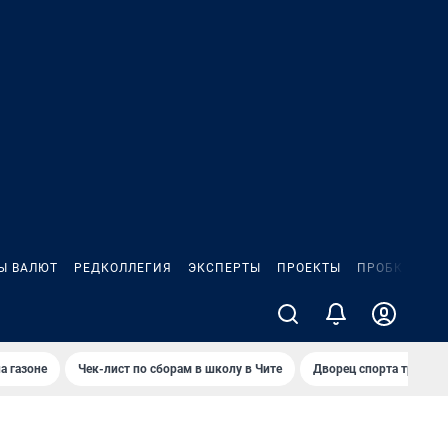
Ы ВАЛЮТ
РЕДКОЛЛЕГИЯ
ЭКСПЕРТЫ
ПРОЕКТЫ
ПРОБКИ
ИГ
а газоне
Чек-лист по сборам в школу в Чите
Дворец спорта требую