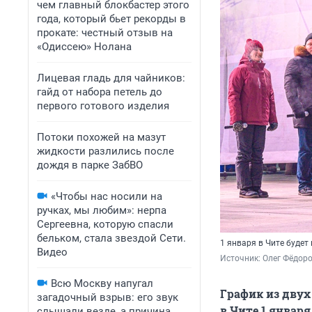
чем главный блокбастер этого
года, который бьет рекорды в
прокате: честный отзыв на
«Одиссею» Нолана
Лицевая гладь для чайников:
гайд от набора петель до
первого готового изделия
Потоки похожей на мазут
жидкости разлились после
дождя в парке ЗабВО
«Чтобы нас носили на
ручках, мы любим»: нерпа
Сергеевна, которую спасли
бельком, стала звездой Сети.
1 января в Чите будет
Видео
Источник: 
Олег Фёдоро
Всю Москву напугал
График из дву
загадочный взрыв: его звук
в Чите 1 январ
слышали везде, а причина