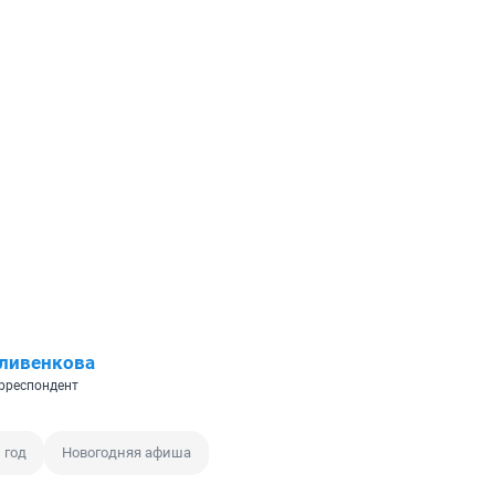
ливенкова
рреспондент
 год
Новогодняя афиша