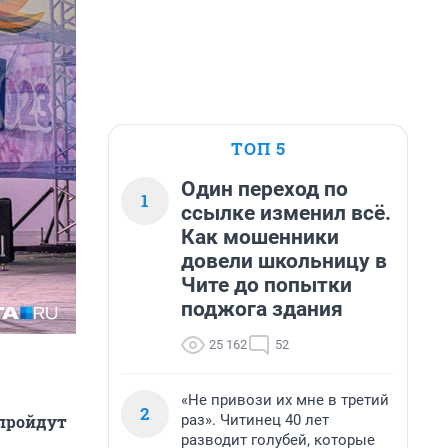
ТОП 5
Один переход по
1
ссылке изменил всё.
Как мошенники
довели школьницу в
Чите до попытки
поджога здания
25 162
52
«Не привози их мне в третий
2
раз». Читинец 40 лет
 пройдут
разводит голубей, которые