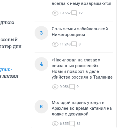
всегда к нему возвращаются
19 652
12
годнюю
Соль земли забайкальской.
3
Нижегородцевы
массовый
11 248
8
шатер для
«Насиловал на глазах у
4
связанных родителей».
gram-
Новый поворот в деле
из жизни
убийства россиян в Таиланде
9 056
9
Молодой парень утонул в
5
Арахлее во время катания на
лодке с девушкой
6 355
81