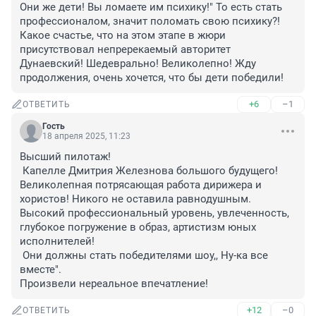
Они же дети! Вы ломаете им психику!" То есть стать 
профессионалом, значит поломать свою психику?! 
Какое счастье, что на этом этапе в жюри 
присутствовал непререкаемый авторитет 
Дунаевский! Шедеврально! Великолепно! Жду 
продолжения, очень хочется, что бы дети победили!
+6
–1
ОТВЕТИТЬ
Гость
18 апреля 2025, 11:23
Высший пилотаж!

 Капелле Дмитрия Железнова большого будущего! 
Великолепная потрясающая работа дирижера и 
хористов! Никого не оставила равнодушным. 
Высокий профессиональный уровень, увлеченность, 
глубокое погружение в образ, артистизм юных 
исполнителей!

 Они должны стать победителями шоу,, Ну-ка все 
вместе".

Произвели нереальное впечатление!
+12
–0
ОТВЕТИТЬ