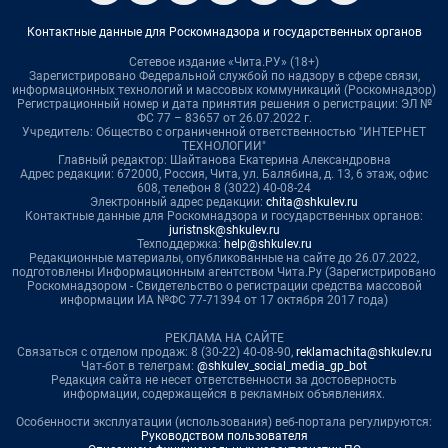
Контактные данные для Роскомнадзора и государственных органов
Сетевое издание «Чита.РУ» (18+)
Зарегистрировано Федеральной службой по надзору в сфере связи,
информационных технологий и массовых коммуникаций (Роскомнадзор)
Регистрационный номер и дата принятия решения о регистрации: ЭЛ №
ФС 77 – 83657 от 26.07.2022 г.
Учредитель: Общество с ограниченной ответственностью "ИНТЕРНЕТ
ТЕХНОЛОГИИ"
Главный редактор: Шайтанова Екатерина Александровна
Адрес редакции: 672000, Россия, Чита, ул. Балябина, д. 13, 6 этаж, офис
608, телефон 8 (3022) 40-08-24
Электронный адрес редакции:
chita@shkulev.ru
Контактные данные для Роскомнадзора и государственных органов:
juristnsk@shkulev.ru
Техподдержка:
help@shkulev.ru
Редакционные материалы, опубликованные на сайте до 26.07.2022,
подготовлены Информационным агентством Чита.Ру (Зарегистрировано
Роскомнадзором - Свидетельство о регистрации средства массовой
информации ИА №ФС 77-71394 от 17 октября 2017 года)
РЕКЛАМА НА САЙТЕ
Связаться с отделом продаж: 8 (30-22) 40-08-90,
reklamachita@shkulev.ru
Чат-бот в телеграм:
@shkulev_social_media_gp_bot
Редакция сайта не несет ответственности за достоверность
информации, содержащейся в рекламных объявлениях.
Особенности эксплуатации (использования) веб-портала регулируются:
Руководством пользователя