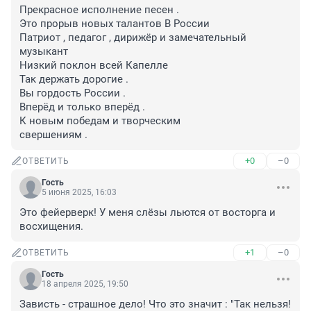
Прекрасное исполнение песен .

Это прорыв новых талантов В России 

Патриот , педагог , дирижёр и замечательный 
музыкант 

Низкий поклон всей Капелле 

Так держать дорогие .

Вы гордость России .

Вперёд и только вперёд .

К новым победам и творческим 

свершениям .
+0
–0
ОТВЕТИТЬ
Гость
5 июня 2025, 16:03
Это фейерверк! У меня слёзы льются от восторга и 
восхищения.
+1
–0
ОТВЕТИТЬ
Гость
18 апреля 2025, 19:50
Зависть - страшное дело! Что это значит : "Так нельзя! 