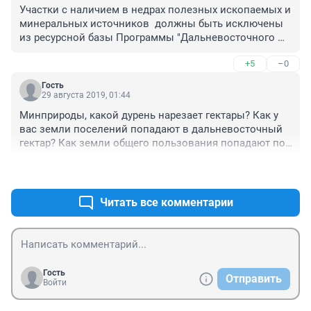
Участки с наличием в недрах полезных ископаемых и 
минеральных источников  должны быть исключены 
из ресурсной базы Программы "Дальневосточного 
гектара" поскольку их пользование регулируется не 
+5
–0
только земельным, но и иным отраслевым 
законодательством, в том числе "О недрах". Где у 
Гость
государевых служащих "глаза и уши". Борис Петрович
29 августа 2019, 01:44
Минприроды, какой дурень нарезает гектары? Как у 
вас земли поселений попадают в дальневосточный 
гектар? Как земли общего пользования попадают под 
раздачу? Кто будет персонально отвечать, министр, 
+30
–1
замы? 
Читать все комментарии
Гость
Отправить
Войти