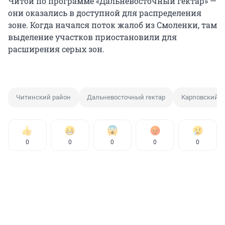
Читой по программе «Дальневосточный гектар» —
они оказались в доступной для распределения
зоне. Когда начался поток жалоб из Смоленки, там
выделение участков приостановили для
расширения серых зон.
Читинский район
Дальневосточный гектар
Карповский и
0
0
0
0
0