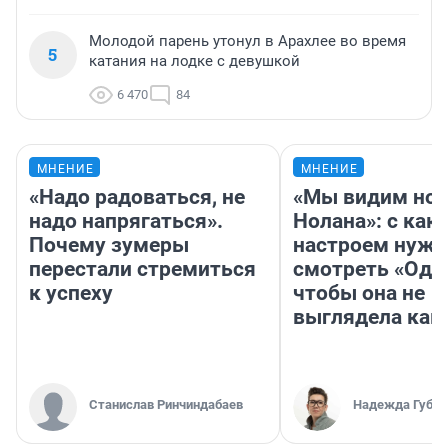
Молодой парень утонул в Арахлее во время
5
катания на лодке с девушкой
6 470
84
МНЕНИЕ
МНЕНИЕ
«Надо радоваться, не
«Мы видим нов
надо напрягаться».
Нолана»: с как
Почему зумеры
настроем нужн
перестали стремиться
смотреть «Оди
к успеху
чтобы она не
выглядела как
Станислав Ринчиндабаев
Надежда Губар