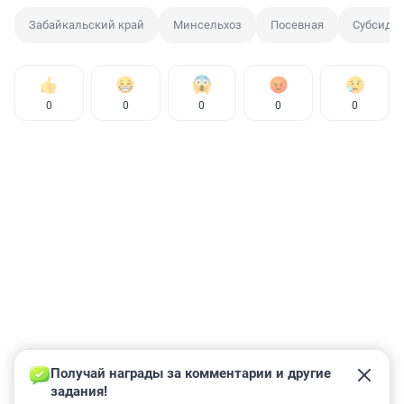
Забайкальский край
Минсельхоз
Посевная
Субсидия
0
0
0
0
0
Получай награды за комментарии и другие 
задания!