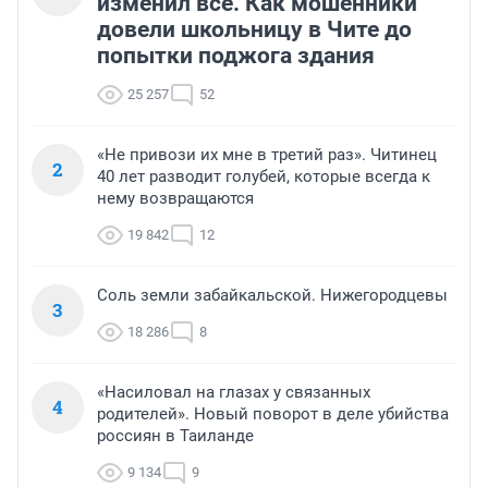
изменил всё. Как мошенники
довели школьницу в Чите до
попытки поджога здания
25 257
52
«Не привози их мне в третий раз». Читинец
2
40 лет разводит голубей, которые всегда к
нему возвращаются
19 842
12
Соль земли забайкальской. Нижегородцевы
3
18 286
8
«Насиловал на глазах у связанных
4
родителей». Новый поворот в деле убийства
россиян в Таиланде
9 134
9