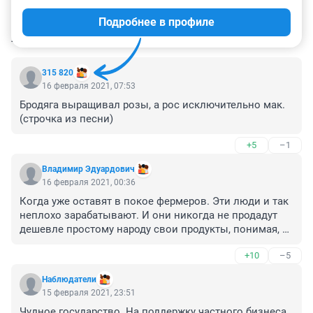
Подробнее в профиле
КОММЕНТАРИИ
9
315 820
16 февраля 2021, 07:53
Бродяга выращивал розы, а рос исключительно мак. 
(строчка из песни)
+5
–1
Владимир Эдуардович
16 февраля 2021, 00:36
Когда уже оставят в покое фермеров. Эти люди и так 
неплохо зарабатывают. И они никогда не продадут 
дешевле простому народу свои продукты, понимая, 
что субсидии получили за его счет. Субсидии только 
+10
–5
способствуют их обогащению за счёт народа. Есть 
уже профессиональные мошенники, которые и 
Наблюдатели
рассчитывают на бюджетные деньги для списания на 
15 февраля 2021, 23:51
неурожай и падеж. 
Чудное государство. На поддержку частного бизнеса 