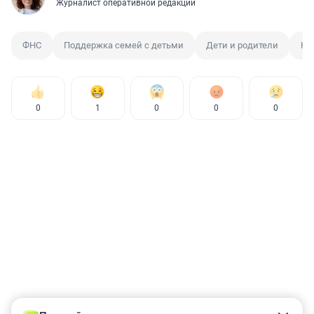
Журналист оперативной редакции
ФНС
Поддержка семей с детьми
Дети и родители
На
0
1
0
0
0