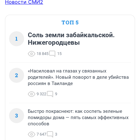
Новости СМИ2
ТОП 5
Соль земли забайкальской.
1
Нижегородцевы
18 845
15
«Насиловал на глазах у связанных
2
родителей». Новый поворот в деле убийства
россиян в Таиланде
9 322
9
Быстро покраснеют: как соспеть зеленые
3
помидоры дома — пять самых эффективных
способов
7 647
3