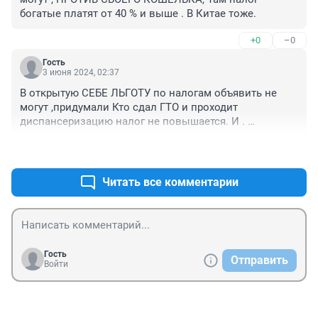
богатые платят от 40 % и выше . В Китае тоже.
+0
–0
Гость
3 июня 2024, 02:37
В открытую СЕБЕ ЛЬГОТУ по налогам объявить не 
могут ,придумали Кто сдал ГТО и проходит 
диспансеризацию налог не повышается. И . 
Например - у кого зарплата 405 тыс на целых 2 % 
+0
–0
больше налог ,но не со всей сумму ,а превышающей 
сумму ,т.е. с 5 тыс . .
Читать все комментарии
Гость
Отправить
Войти