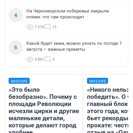
На Черноморском побережье закрыли
4
пляжи: что там происходит
7 276
13
Какой будет зима, можно узнать по погоде 7
5
августа — важные приметы
5 861
4
МНЕНИЕ
МНЕНИЕ
«Это было
«Никого нельз
безобразно». Почему с
победить». О ч
площади Революции
главный блокб
исчезли цирки и другие
этого года, ко
маленькие детали,
бьет рекорды 
которые делают город
прокате: честн
удобнее
отзыв на «Оди