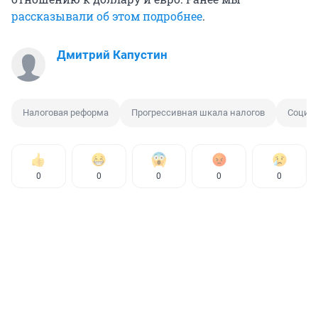
рассказывали об этом подробнее
.
Дмитрий Капустин
Налоговая реформа
Прогрессивная шкала налогов
Социал
0
0
0
0
0