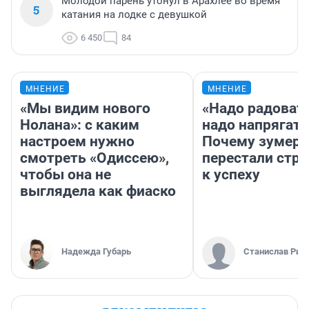
Молодой парень утонул в Арахлее во время
5
катания на лодке с девушкой
6 450
84
МНЕНИЕ
МНЕНИЕ
«Мы видим нового
«Надо радовать
Нолана»: с каким
надо напрягать
настроем нужно
Почему зумер
смотреть «Одиссею»,
перестали стр
чтобы она не
к успеху
выглядела как фиаско
Надежда Губарь
Станислав Рин