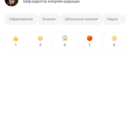
Шеф-редактор evergreen-редакции
Образование
Знания
Школьные знания
Наука
Д
1
0
0
1
0