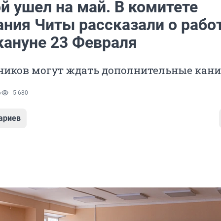
й ушел на май. В комитете
ания Читы рассказали о рабо
кануне 23 Февраля
ников могут ждать дополнительные кан
6
5 680
ариев