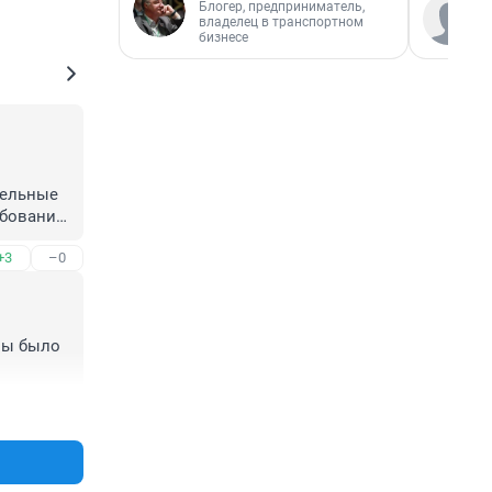
Блогер, предприниматель,
владелец в транспортном
бизнесе
ельные 
бование 
едельные 
+3
–0
сначала 
 детей 
ны было 
+1
–0