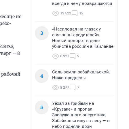
всегда к нему возвращаются
19 522
12
месяце не
ресс-
«Насиловал на глазах у
3
связанных родителей».
Новый поворот в деле
сенье,
убийства россиян в Таиланде
верг — 8
8 921
9
1
Соль земли забайкальской.
 рабочей
4
Нижегородцевы
8 277
7
Уехал за грибами на
5
«Крузаке» и пропал.
Заслуженного энергетика
Забайкалья ищут в лесу — в
небо подняли дрон