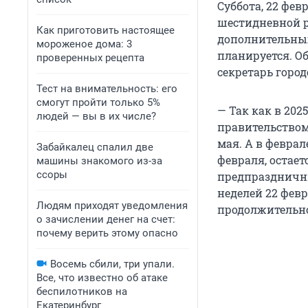
Суббота, 22 фе
шестидневной р
Как приготовить настоящее
дополнительных
мороженое дома: 3
планируется. Об
проверенных рецепта
секретарь город
Тест на внимательность: его
смогут пройти только 5%
— Так как в 202
людей — вы в их числе?
правительством
мая. А в февра
Забайкалец спалил две
февраля, остае
машины знакомого из-за
ссоры
предпраздничны
неделей 22 февр
Людям приходят уведомления
продолжительнос
о зачислении денег на счет:
почему верить этому опасно
Восемь сбили, три упали.
Все, что известно об атаке
беспилотников на
Екатеринбург