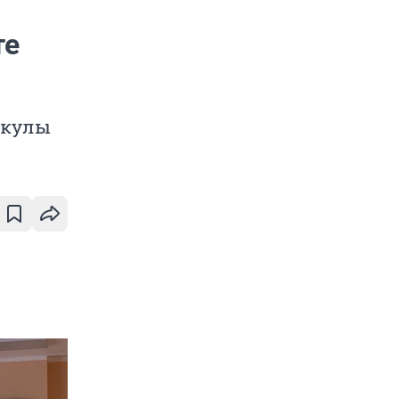
те
икулы