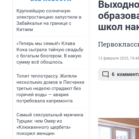
Выходно
Крупнейшую солнечную
образов
электростанцию запустили в
Забайкалье на границе с
школ на
Китаем
Первокласс
«Теперь мы семья!» Клава
Кока сыграла тайную свадьбу
с богатым блогером. В какую
12 февраля 2025, 19:4
сумму всё обошлось
6
коммент
Топит теплотрассу. Жители
нескольких домов в Песчанке
третью неделю страдают без
горячей воды — авария
потребовала капремонта
Самый сексуальный мужчина
Турции: чем Омер из
«Клюквенного щербета»
покорил женщин