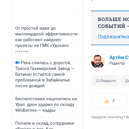
БОЛЬШЕ НО
СОБЫТИЙ —
От простой идеи до
миллиардной эффективности:
Подпишитесь,
как работают кайдзен-
проекты на ГМК «Удокан»
Артём 
Река слилась с дорогой.
Редактор
Трасса Газимурский Завод —
Батакан остается самой
проблемной в Забайкалье
23 Февраля
Д
после дождей
Беспилотники нацелились на
0
Урал: дрон ударил по складу
Wildberries — кадры
Увидели опечатку? В
Попали в склад, сотрудники