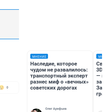
МНЕНИЕ
МНЕНИ
Наследие, которое
Светя
чудом не развалилось:
3D‑па
транспортный эксперт
— как
разнес миф о «вечных»
закры
советских дорогах
Забай
0
грант
Олег Арефьев