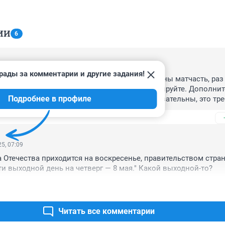
ИИ
6
5, 10:29
рады за комментарии и другие задания!
тавитель комитета образования, учите законы матчасть, раз 
 не можете либо вообще ничего не комментируйте. Дополнит
Подробнее в профиле
дине третьей четверти первоклассникам обязательны, это тре
тренное абз. 18 п.3.4.16 СП 2.4.3648-20. Поэтому указанные н
воклассников это догма, а не право. Вот откуда у нас такое 
етей. Переаттестацию и экзамены причем в таком же формате 
доставляет образование необходимо организовать, а потом уже
5, 07:09
 Отечества приходится на воскресенье, правительством стра
и выходной день на четверг — 8 мая." Какой выходной-то?
Читать все комментарии