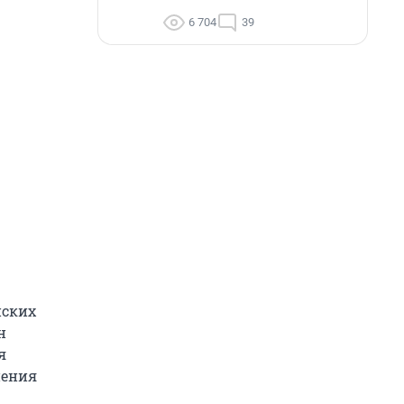
6 704
39
нских
н
я
нения