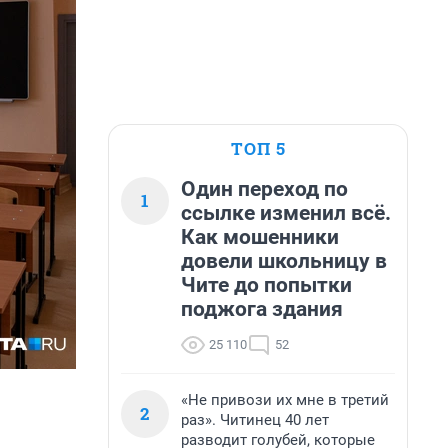
ТОП 5
Один переход по
1
ссылке изменил всё.
Как мошенники
довели школьницу в
Чите до попытки
поджога здания
25 110
52
«Не привози их мне в третий
2
раз». Читинец 40 лет
разводит голубей, которые