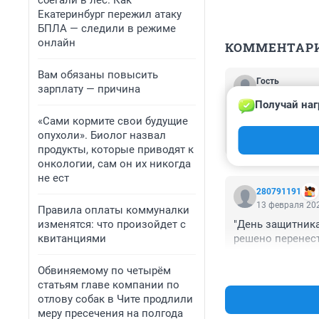
сбегали в лес. Как
Екатеринбург пережил атаку
БПЛА — следили в режиме
онлайн
КОММЕНТАР
Вам обязаны повысить
Гость
зарплату — причина
13 февраля 202
Получай наг
Уважаемый предс
«Сами кормите свои будущие
ориентироваться
опухоли». Биолог назвал
каникулы в сере
продукты, которые приводят к
закона, предусмо
онкологии, сам он их никогда
каникулы для пер
не ест
образование у д
280791191
для тех кто пре
13 февраля 202
Правила оплаты коммуналки
учить.
изменятся: что произойдет с
"День защитника
квитанциями
решено перенест
Обвиняемому по четырём
статьям главе компании по
отлову собак в Чите продлили
меру пресечения на полгода