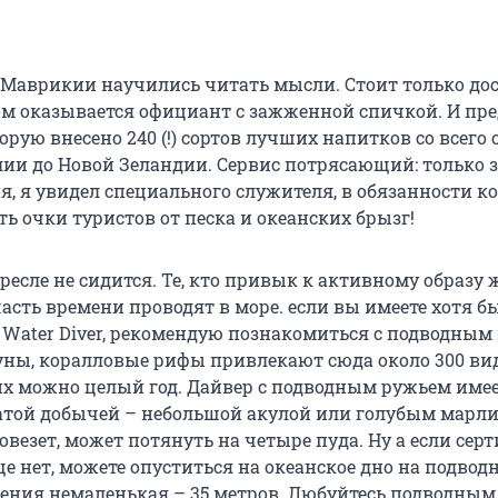
а Маврикии научились читать мысли. Стоит только до
дом оказывается официант с зажженной спичкой. И пр
торую внесено 240 (!) сортов лучших напитков со всего 
ии до Новой Зеландии. Сервис потрясающий: только зд
, я увидел специального служителя, в обязанности к
ь очки туристов от песка и океанских брызг!
есле не сидится. Те, кто привык к активному образу 
асть времени проводят в море. если вы имеете хотя б
 Water Diver, рекомендую познакомиться с подводным
ны, коралловые рифы привлекают сюда около 300 ви
их можно целый год. Дайвер с подводным ружьем име
гатой добычей – небольшой акулой или голубым марл
овезет, может потянуть на четыре пуда. Ну а если сер
ще нет, можете опуститься на океанское дно на подводн
ения немаленькая – 35 метров. Любуйтесь подводным