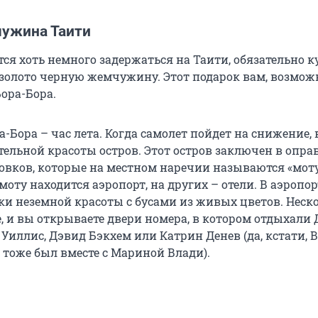
ужина Таити
ся хоть немного задержаться на Таити, обязательно к
золото черную жемчужину. Этот подарок вам, возмож
ора-Бора.
а-Бора – час лета. Когда самолет пойдет на снижение,
ельной красоты остров. Этот остров заключен в оправ
овков, которые на местном наречии называются «моту
моту находится аэропорт, на других – отели. В аэропор
ки неземной красоты с бусами из живых цветов. Неск
е, и вы открываете двери номера, в котором отдыхали
 Уиллис, Дэвид Бэкхем или Катрин Денев (да, кстати,
 тоже был вместе с Мариной Влади).