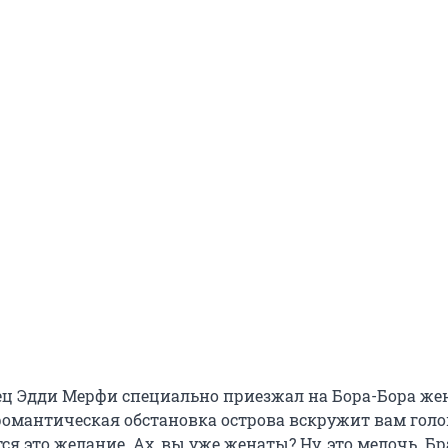
ц Эдди Мерфи специально приезжал на Бора-Бора же
романтическая обстановка острова вскружит вам голов
ся это желание. Ах, вы уже женаты? Ну, это мелочь. Б