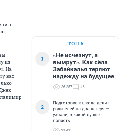
упите
но,
ТОП 5
«Не исчезнут, а
 вы
1
вымрут». Как сёла
у из
Забайкалья теряют
». На
надежду на будущее
ту вас
олько
26 257
46
 Джек
 Владимир
Подготовка к школе делит
2
родителей на два лагеря —
узнали, в какой лучше
попасть
21 415