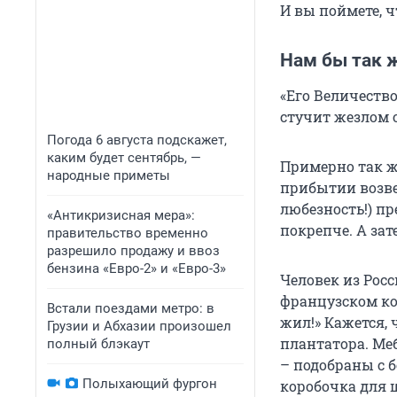
И вы поймете, ч
Нам бы так 
«Его Величеств
стучит жезлом 
Погода 6 августа подскажет,
каким будет сентябрь, —
Примерно так ж
народные приметы
прибытии возве
любезность!) п
«Антикризисная мера»:
покрепче. А за
правительство временно
разрешило продажу и ввоз
бензина «Евро-2» и «Евро-3»
Человек из Росс
французском кол
Встали поездами метро: в
жил!» Кажется, 
Грузии и Абхазии произошел
плантатора. Ме
полный блэкаут
– подобраны с 
Полыхающий фургон
коробочка для 