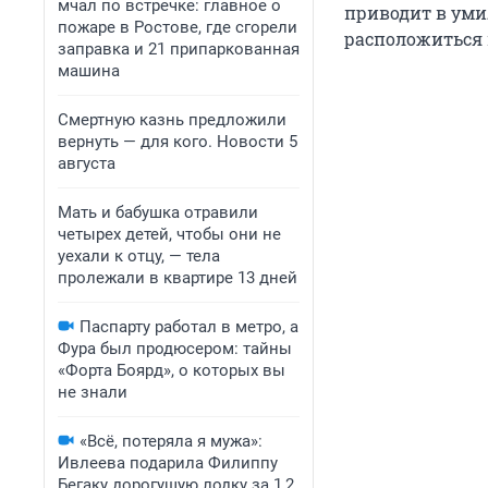
мчал по встречке: главное о
приводит в уми
пожаре в Ростове, где сгорели
расположиться 
заправка и 21 припаркованная
машина
Смертную казнь предложили
вернуть — для кого. Новости 5
августа
Мать и бабушка отравили
четырех детей, чтобы они не
уехали к отцу, — тела
пролежали в квартире 13 дней
Паспарту работал в метро, а
Фура был продюсером: тайны
«Форта Боярд», о которых вы
не знали
«Всё, потеряла я мужа»:
Ивлеева подарила Филиппу
Бегаку дорогущую лодку за 1,2