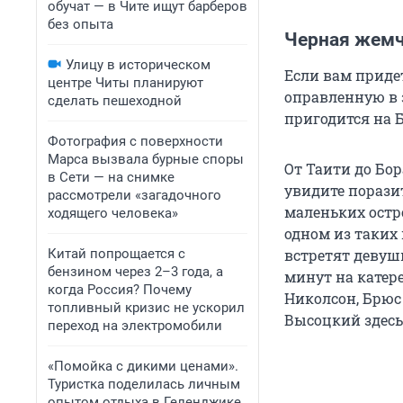
обучат — в Чите ищут барберов
без опыта
Черная жемч
Улицу в историческом
Если вам придет
центре Читы планируют
оправленную в 
сделать пешеходной
пригодится на Б
Фотография с поверхности
Марса вызвала бурные споры
От Таити до Бор
в Сети — на снимке
увидите поразит
рассмотрели «загадочного
маленьких остр
ходящего человека»
одном из таких 
Китай попрощается с
встретят девуш
бензином через 2–3 года, а
минут на катер
когда Россия? Почему
Николсон, Брюс
топливный кризис не ускорил
Высоцкий здесь
переход на электромобили
«Помойка с дикими ценами».
Туристка поделилась личным
опытом отдыха в Геленджике