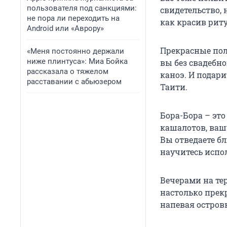
пользователя под санкциями:
свидетельство, 
не пора ли переходить на
как красив рит
Android или «Аврору»
Прекрасные пол
«Меня постоянно держали
ниже плинтуса»: Миа Бойка
вы без свадебн
рассказала о тяжелом
каноэ. И подар
расставании с абьюзером
Таити.
Бора-Бора – это
кашалотов, вашу
Вы отведаете бл
научитесь испо
Вечерами на тер
настолько прек
напевая остров