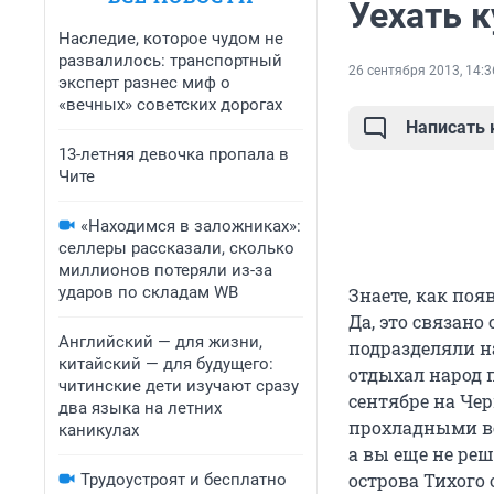
Уехать 
Наследие, которое чудом не
развалилось: транспортный
26 сентября 2013, 14:3
эксперт разнес миф о
«вечных» советских дорогах
Написать
13-летняя девочка пропала в
Чите
«Находимся в заложниках»:
селлеры рассказали, сколько
миллионов потеряли из-за
ударов по складам WB
Знаете, как поя
Да, это связано
Английский — для жизни,
подразделяли на
китайский — для будущего:
отдыхал народ п
читинские дети изучают сразу
сентябре на Че
два языка на летних
прохладными ве
каникулах
а вы еще не реш
острова Тихого 
Трудоустроят и бесплатно