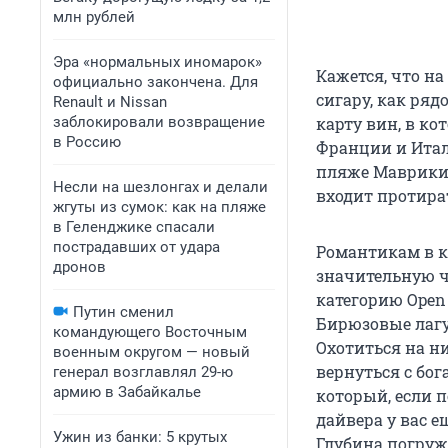
млн рублей
Эра «нормальных иномарок»
Кажется, что н
официально закончена. Для
сигару, как ря
Renault и Nissan
заблокировали возвращение
карту вин, в ко
в Россию
Франции и Итал
пляже Маврикия
Несли на шезлонгах и делали
входит протират
жгуты из сумок: как на пляже
в Геленджике спасали
пострадавших от удара
Романтикам в кр
дронов
значительную ч
категорию Open
Путин сменил
Бирюзовые лагу
командующего Восточным
Охотиться на н
военным округом — новый
вернуться с бо
генерал возглавлял 29-ю
армию в Забайкалье
который, если п
дайвера у вас е
Ужин из банки: 5 крутых
Глубина погруж