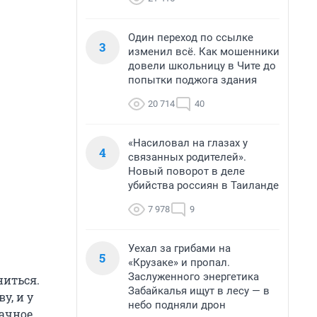
Один переход по ссылке
3
изменил всё. Как мошенники
довели школьницу в Чите до
попытки поджога здания
20 714
40
«Насиловал на глазах у
4
связанных родителей».
Новый поворот в деле
убийства россиян в Таиланде
7 978
9
Уехал за грибами на
5
«Крузаке» и пропал.
Заслуженного энергетика
ниться.
Забайкалья ищут в лесу — в
у, и у
небо подняли дрон
рачное