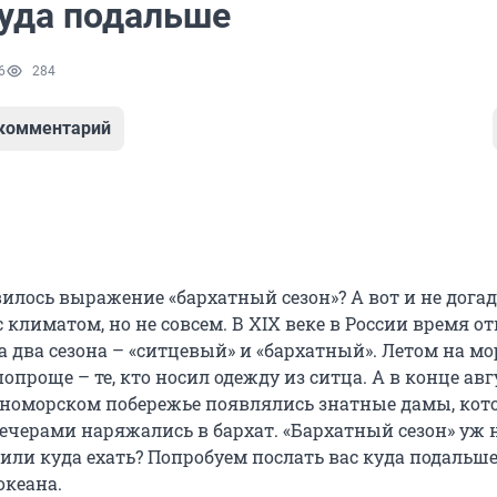
куда подальше
6
284
 комментарий
вилось выражение «бархатный сезон»? А вот и не догад
 с климатом, но не совсем. В XIX веке в России время о
 два сезона – «ситцевый» и «бархатный». Летом на мо
опроще – те, кто носил одежду из ситца. А в конце авг
рноморском побережье появлялись знатные дамы, кот
черами наряжались в бархат. «Бархатный сезон» уж 
или куда ехать? Попробуем послать вас куда подальше
океана.