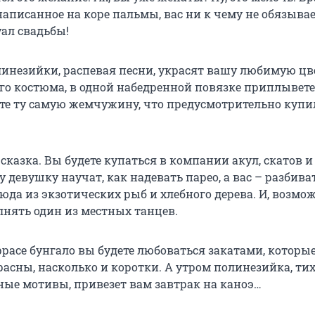
написанное на коре пальмы, вас ни к чему не обязывае
уал свадьбы!
инезийки, распевая песни, украсят вашу любимую цв
ого костюма, в одной набедренной повязке приплывете
ите ту самую жемчужину, что предусмотрительно купи
 сказка. Вы будете купаться в компании акул, скатов и
 девушку научат, как надевать парео, а вас – разбиват
юда из экзотических рыб и хлебного дерева. И, возмож
лнять один из местных танцев.
расе бунгало вы будете любоваться закатами, которые
расны, насколько и коротки. А утром полинезийка, ти
ные мотивы, привезет вам завтрак на каноэ…