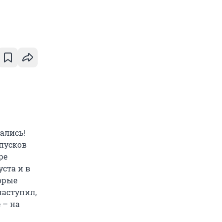
ались!
тпусков
ре
уста и в
орые
наступил,
 – на