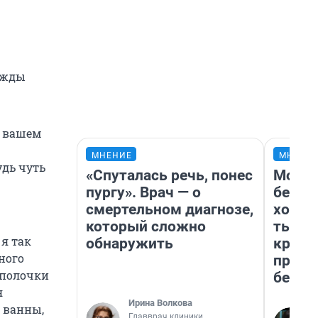
ижды
о вашем
МНЕНИЕ
МНЕНИ
удь чуть
«Спуталась речь, понес
Мой б
пургу». Врач — о
береж
смертельном диагнозе,
хотел
который сложно
тысяч
 я так
обнаружить
креди
ного
приех
 полочки
безоп
я
Ирина Волкова
 ванны,
Главврач клиники