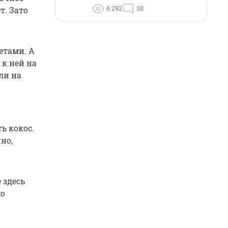
6 292
38
т. Зато
етами. А
 к ней на
ли на
ь кокос.
но,
 здесь
хо