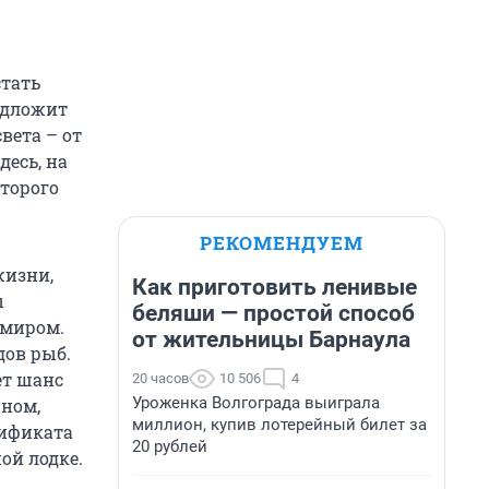
стать
едложит
света – от
есь, на
оторого
РЕКОМЕНДУЕМ
жизни,
Как приготовить ленивые
ы
беляши — простой способ
 миром.
от жительницы Барнаула
дов рыб.
ет шанс
20 часов
10 506
4
Уроженка Волгограда выиграла
ином,
миллион, купив лотерейный билет за
тификата
20 рублей
ой лодке.