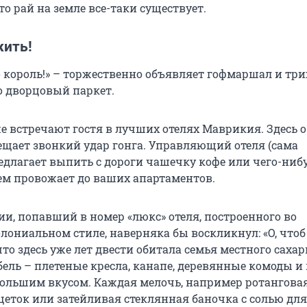
то рай на земле все-таки существует.
жить!
о король!» – торжественно объявляет гофмаршал и тр
о дворцовый паркет.
е встречают гостя в лучших отелях Маврикия. Здесь 
щает звонкий удар гонга. Управляющий отеля (сама
редлагает выпить с дороги чашечку кофе или чего-ниб
тем провожает до ваших апартаментов.
ии, попавший в номер «люкс» отеля, построенного во
ониальном стиле, наверняка бы воскликнул: «О, чтоб
что здесь уже лет двести обитала семья местного сахар
бель – плетеные кресла, канапе, деревянные комоды и
большим вкусом. Каждая мелочь, например ротангова
щеток или затейливая стеклянная баночка с солью для