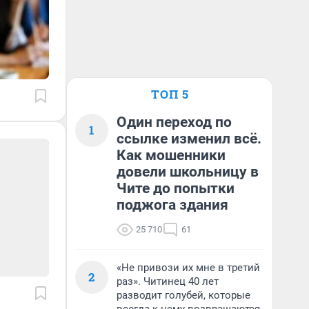
ТОП 5
Один переход по
1
ссылке изменил всё.
Как мошенники
довели школьницу в
Чите до попытки
поджога здания
25 710
61
«Не привози их мне в третий
2
раз». Читинец 40 лет
разводит голубей, которые