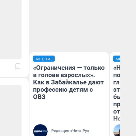
МНЕНИЕ
МНЕНИЕ
«Ограничения — только
«Никог
в голове взрослых».
победи
Как в Забайкалье дают
главны
профессию детям с
этого г
ОВЗ
бьет р
прокат
отзыв 
Нолана
Ст
Редакция «Чита.Ру»
Эк