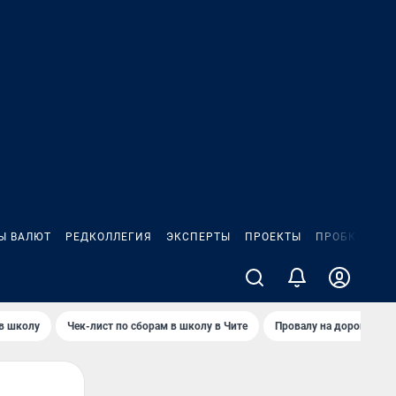
Ы ВАЛЮТ
РЕДКОЛЛЕГИЯ
ЭКСПЕРТЫ
ПРОЕКТЫ
ПРОБКИ
ИГ
 в школу
Чек-лист по сборам в школу в Чите
Провалу на дороге пол