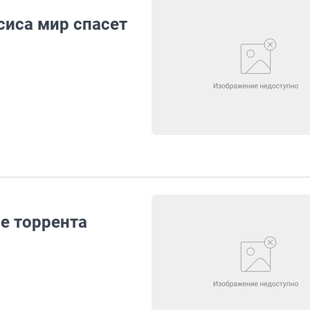
сиса мир спасет
е торрента