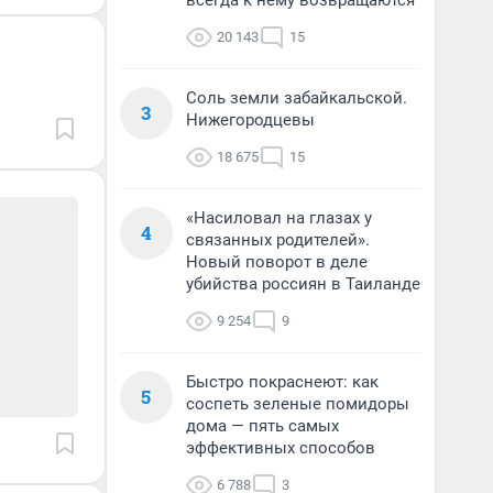
всегда к нему возвращаются
20 143
15
Соль земли забайкальской.
3
Нижегородцевы
18 675
15
«Насиловал на глазах у
4
связанных родителей».
Новый поворот в деле
убийства россиян в Таиланде
9 254
9
Быстро покраснеют: как
5
соспеть зеленые помидоры
дома — пять самых
эффективных способов
6 788
3