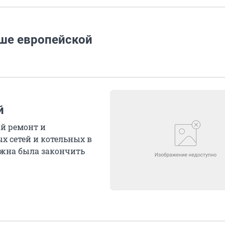
ыше европейской
й
й ремонт и
 сетей и котельных в
олжна была закончить