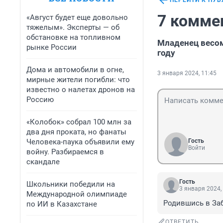
ПЕРЕЙТИ К ПУ
7 комме
«Август будет еще довольно
тяжелым». Эксперты — об
обстановке на топливном
Младенец весом
рынке России
году
Дома и автомобили в огне,
3 января 2024, 11:45
мирные жители погибли: что
известно о налетах дронов на
Россию
«Колобок» собрал 100 млн за
два дня проката, но фанаты
Человека-паука объявили ему
Гость
Войти
войну. Разбираемся в
скандале
Гость
Школьники победили на
3 января 2024,
Международной олимпиаде
Родившись в Заб
по ИИ в Казахстане
ОТВЕТИТЬ