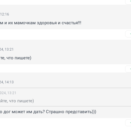
 12:16
 и их мамочкам здоровья и счастья!!!
4, 13:21
те, что пишете)
4, 14:13
024, 13:21
йте, что пишете)
то дог может им дать? Страшно представить)))