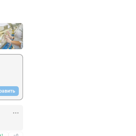
равить
+1
–0