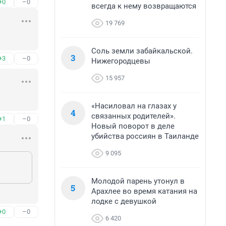
+0
–0
всегда к нему возвращаются
19 769
Соль земли забайкальской.
3
+3
–0
Нижегородцевы
15 957
«Насиловал на глазах у
4
связанных родителей».
+1
–0
Новый поворот в деле
убийства россиян в Таиланде
9 095
Молодой парень утонул в
5
Арахлее во время катания на
лодке с девушкой
+0
–0
6 420