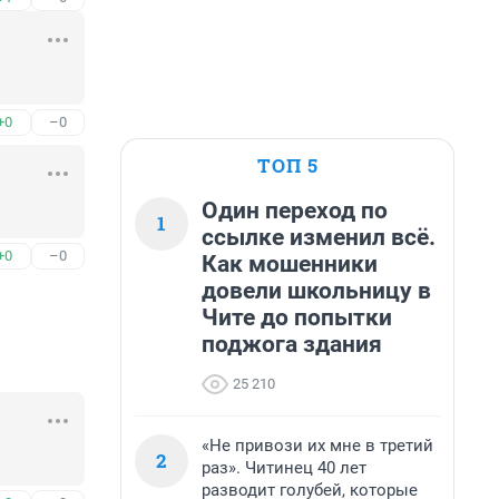
+0
–0
ТОП 5
Один переход по
1
ссылке изменил всё.
+0
–0
Как мошенники
довели школьницу в
Чите до попытки
поджога здания
25 210
«Не привози их мне в третий
2
раз». Читинец 40 лет
разводит голубей, которые