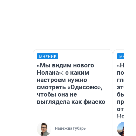
МНЕНИЕ
МНЕНИ
«Мы видим нового
«Нико
Нолана»: с каким
побед
настроем нужно
главн
смотреть «Одиссею»,
этого
чтобы она не
бьет 
выглядела как фиаско
прока
отзыв
Нолан
Надежда Губарь