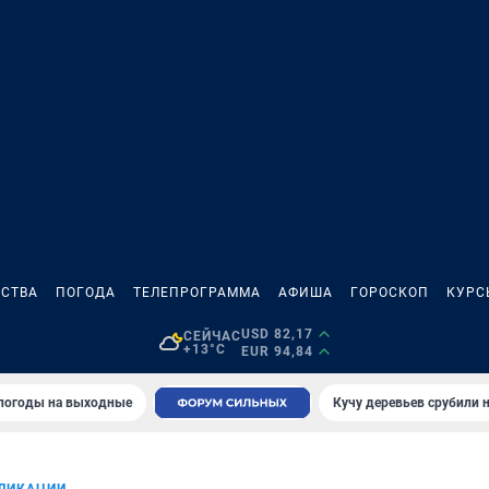
СТВА
ПОГОДА
ТЕЛЕПРОГРАММА
АФИША
ГОРОСКОП
КУРС
USD 82,17
СЕЙЧАС
+13°C
EUR 94,84
 погоды на выходные
Кучу деревьев срубили н