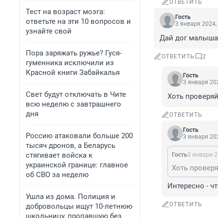
ОТВЕТИТЬ
Тест на возраст мозга:
Гость
ответьте на эти 10 вопросов и
3 января 2024,
узнайте свой
Дай дог малышам
Пора заряжать ружье? Гуся-
ОТВЕТИТЬ
2
гуменника исключили из
Красной книги Забайкалья
Гость
3 января 202
Свет будут отключать в Чите
Хоть проверяй
всю неделю с завтрашнего
дня
ОТВЕТИТЬ
Гость
Россию атаковали больше 200
3 января 202
тысяч дронов, а Беларусь
стягивает войска к
Гость
3 января 2
украинской границе: главное
Хоть проверя
об СВО за неделю
Интересно - ч
Ушла из дома. Полиция и
ОТВЕТИТЬ
добровольцы ищут 10-летнюю
школьницу, пропавшую без