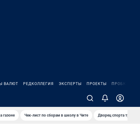
Ы ВАЛЮТ
РЕДКОЛЛЕГИЯ
ЭКСПЕРТЫ
ПРОЕКТЫ
ПРОБКИ
ИГ
а газоне
Чек-лист по сборам в школу в Чите
Дворец спорта требую