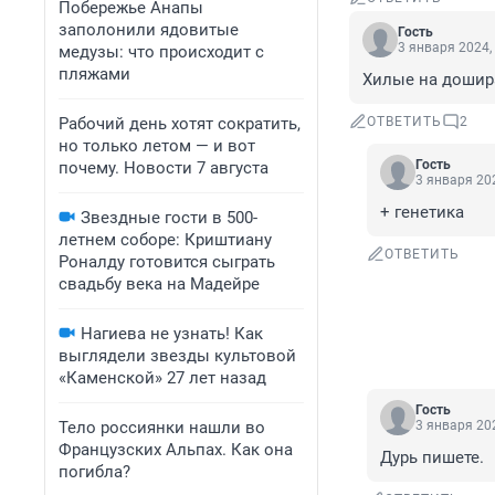
Побережье Анапы
заполонили ядовитые
Гость
3 января 2024,
медузы: что происходит с
пляжами
Хилые на дошира
Рабочий день хотят сократить,
ОТВЕТИТЬ
2
но только летом — и вот
Гость
почему. Новости 7 августа
3 января 202
+ генетика
Звездные гости в 500-
летнем соборе: Криштиану
ОТВЕТИТЬ
Роналду готовится сыграть
свадьбу века на Мадейре
Нагиева не узнать! Как
выглядели звезды культовой
«Каменской» 27 лет назад
Гость
Тело россиянки нашли во
3 января 202
Французских Альпах. Как она
Дурь пишете.
погибла?