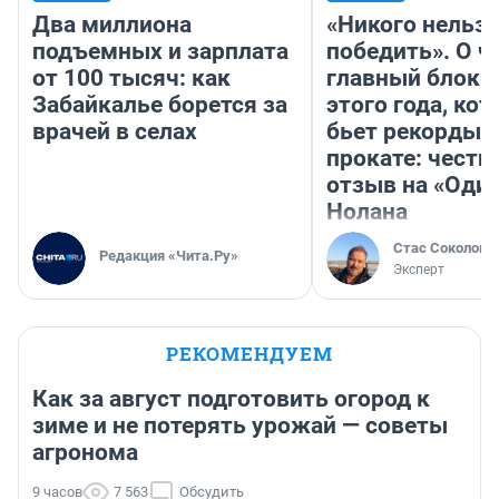
Два миллиона
«Никого нельз
подъемных и зарплата
победить». О ч
от 100 тысяч: как
главный блокб
Забайкалье борется за
этого года, ко
врачей в селах
бьет рекорды 
прокате: честн
отзыв на «Оди
Нолана
Стас Соколов
Редакция «Чита.Ру»
Эксперт
РЕКОМЕНДУЕМ
Как за август подготовить огород к
зиме и не потерять урожай — советы
агронома
9 часов
7 563
Обсудить