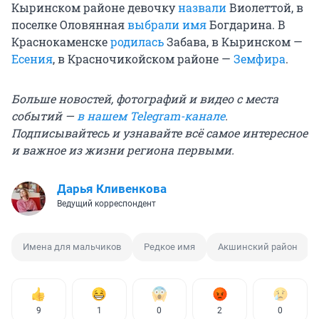
Кыринском районе девочку
назвали
Виолеттой, в
поселке Оловянная
выбрали имя
Богдарина. В
Краснокаменске
родилась
Забава, в Кыринском —
Есения
, в Красночикойском районе —
Земфира
.
Больше новостей, фотографий и видео с места
событий —
в нашем Telegram-канале
.
Подписывайтесь и узнавайте всё самое интересное
и важное из жизни региона первыми.
Дарья Кливенкова
Ведущий корреспондент
Имена для мальчиков
Редкое имя
Акшинский район
9
1
0
2
0