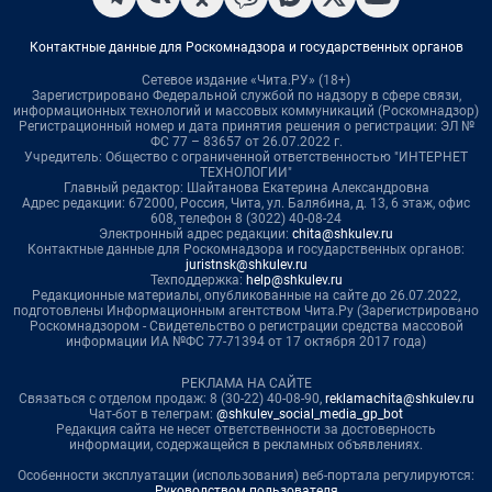
Контактные данные для Роскомнадзора и государственных органов
Сетевое издание «Чита.РУ» (18+)
Зарегистрировано Федеральной службой по надзору в сфере связи,
информационных технологий и массовых коммуникаций (Роскомнадзор)
Регистрационный номер и дата принятия решения о регистрации: ЭЛ №
ФС 77 – 83657 от 26.07.2022 г.
Учредитель: Общество с ограниченной ответственностью "ИНТЕРНЕТ
ТЕХНОЛОГИИ"
Главный редактор: Шайтанова Екатерина Александровна
Адрес редакции: 672000, Россия, Чита, ул. Балябина, д. 13, 6 этаж, офис
608, телефон 8 (3022) 40-08-24
Электронный адрес редакции:
chita@shkulev.ru
Контактные данные для Роскомнадзора и государственных органов:
juristnsk@shkulev.ru
Техподдержка:
help@shkulev.ru
Редакционные материалы, опубликованные на сайте до 26.07.2022,
подготовлены Информационным агентством Чита.Ру (Зарегистрировано
Роскомнадзором - Свидетельство о регистрации средства массовой
информации ИА №ФС 77-71394 от 17 октября 2017 года)
РЕКЛАМА НА САЙТЕ
Связаться с отделом продаж: 8 (30-22) 40-08-90,
reklamachita@shkulev.ru
Чат-бот в телеграм:
@shkulev_social_media_gp_bot
Редакция сайта не несет ответственности за достоверность
информации, содержащейся в рекламных объявлениях.
Особенности эксплуатации (использования) веб-портала регулируются:
Руководством пользователя