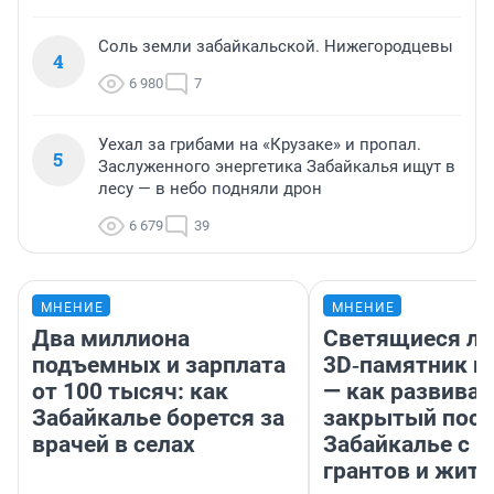
Соль земли забайкальской. Нижегородцевы
4
6 980
7
Уехал за грибами на «Крузаке» и пропал.
5
Заслуженного энергетика Забайкалья ищут в
лесу — в небо подняли дрон
6 679
39
МНЕНИЕ
МНЕНИЕ
Два миллиона
Светящиеся ла
подъемных и зарплата
3D‑памятник и
от 100 тысяч: как
— как развивае
Забайкалье борется за
закрытый посе
врачей в селах
Забайкалье с 
грантов и жите