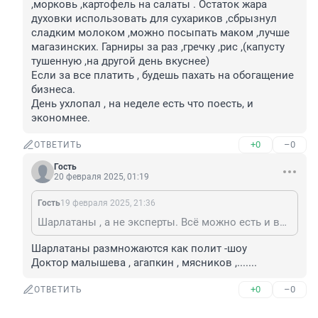
,морковь ,картофель на салаты . Остаток жара 
духовки использовать для сухариков ,сбрызнул 
сладким молоком ,можно посыпать маком ,лучше 
магазинских. Гарниры за раз ,гречку ,рис ,(капусту 
тушенную ,на другой день вкуснее)

Если за все платить , будешь пахать на обогащение 
бизнеса.

День ухлопал , на неделе есть что поесть, и 
экономнее.
+0
–0
ОТВЕТИТЬ
Гость
20 февраля 2025, 01:19
Гость
19 февраля 2025, 21:36
Шарлатаны , а не эксперты. Всё можно есть и всё полезно в меру. Смотрите доктора Мясников, вот это эксперт.
Шарлатаны размножаются как полит -шоу 

Доктор малышева , агапкин , мясников ,.......
+0
–0
ОТВЕТИТЬ