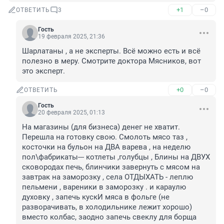
+1
–0
ОТВЕТИТЬ
3
Гость
19 февраля 2025, 21:36
Шарлатаны , а не эксперты. Всё можно есть и всё 
полезно в меру. Смотрите доктора Мясников, вот 
это эксперт.
+0
–0
ОТВЕТИТЬ
Гость
20 февраля 2025, 01:13
На магазины (для бизнеса) денег не хватит.

Перешла на готовку свою. Смолоть мясо таз , 
косточки на бульон на ДВА варева , на неделю 
пол\фабрикаты--- котлеты ,голубцы , Блины на ДВУХ 
сковородах печь, блинчики завернуть с мясом на 
завтрак на заморозку , села ОТДЫХАТЬ - леплю 
пельмени , вареники в заморозку . и караулю 
духовку , запечь кускИ мяса в фольге (не 
разворачивать, в холодильнике лежит хорошо) 
вместо колбас, заодно запечь свеклу для борща 