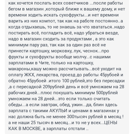
как хочется послать всех советчиков ...после работы 
бегом в магазин ,который ближе к вашему дому, и нет 
времени ходить искать сухофрукты...и нет времени 
варить из них компот, так как на работе постоянно..а 
когда отдыхаешь, то не знаешь за что хвататься..надо 
постирать всё, погладить всё, надо убраться везде, 
надо в магазин сходить за продуктами , а это как 
минимум пару раз, так как за один раз всё не 
принести картошку, морковку, лук, чеснок...про 
фрукты и сухофрукты вообще молчу...с нашими 
зарплатами в Чите, только на картошку, 
макароны,кашу можно рассчитывать...всё уходит на 
оплату ЖКХ, лекарства, проезд до работы 45рубоей и 
обратно 45рубоей .итого 100 рублей,это без пересадки 
,а с пересадкой 209рублей день и всё умножаем на 28 
рабочих дней...плюс покушать минимум 500рублей 
умножаем на 28 дней...это если только считать 
обеды...а если завтрак, обед, ужин...да, блин здесь 
зарплата с такими АКУЛЬИ и ценами в магазинах у 
нас должна быть не менее 300тысяч рублей в месяц !
а не наши 25 тысяч в месяц...и то не у всех...ЦЕНЫ 
КАК В МОСКВЕ, а зарплаты отстали ..