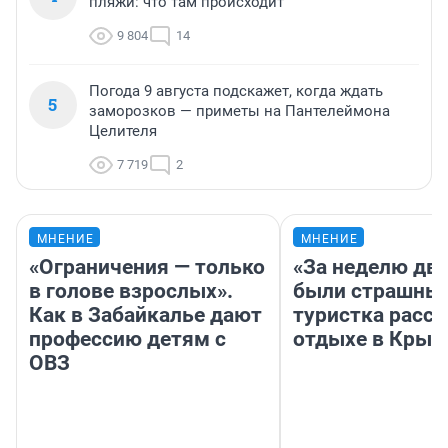
пляжи: что там происходит
9 804
14
Погода 9 августа подскажет, когда ждать
5
заморозков — приметы на Пантелеймона
Целителя
7 719
2
МНЕНИЕ
МНЕНИЕ
«Ограничения — только
«За неделю две
в голове взрослых».
были страшные
Как в Забайкалье дают
туристка расск
профессию детям с
отдыхе в Крым
ОВЗ