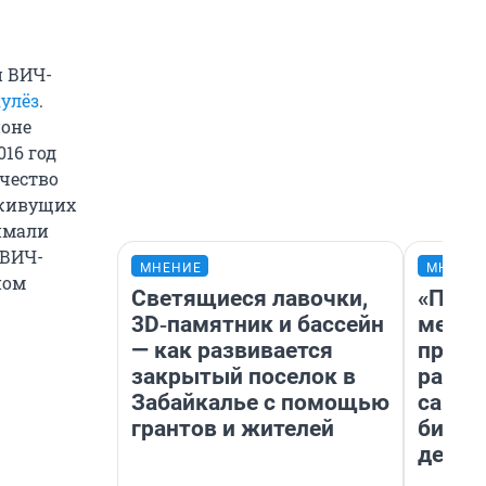
й ВИЧ-
кулёз
.
ионе
16 год
ичество
 живущих
имали
 ВИЧ-
МНЕНИЕ
МНЕНИ
ном
Светящиеся лавочки,
«Поку
3D‑памятник и бассейн
мешке
— как развивается
предп
закрытый поселок в
расска
Забайкалье с помощью
самом
грантов и жителей
бизне
дешев