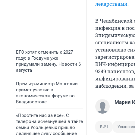
лекарствами
.
В Челябинской 
инфекция в пос
Эпидемическую
специалисты ха
установлено сн
ЕГЭ хотят отменить к 2027
зарегистрирова
году: в Госдуме уже
ВИЧ-инфицирова
придумали замену. Новости 6
августа
9349 пациентов
инфицированны
Премьер‑министр Монголии
наблюдении, за 
примет участие в
экономическом форуме во
Владивостоке
Мария 
«Простите нас за всё». С
телефона исчезнувшей в тайге
ВИЧ
Усыновл
семьи Усольцевых пришло
леденящее душу сообщение