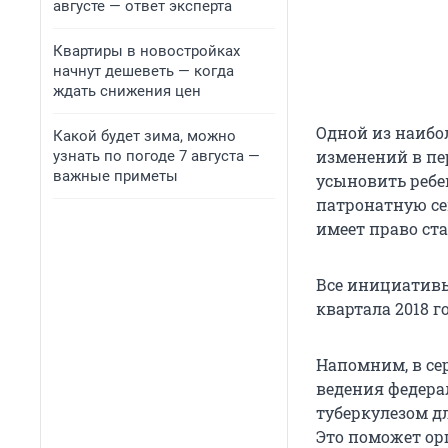
августе — ответ эксперта
Квартиры в новостройках
начнут дешеветь — когда
ждать снижения цен
Одной из наибол
Какой будет зима, можно
изменений в пе
узнать по погоде 7 августа —
важные приметы
усыновить ребе
патронатную с
имеет право ст
Все инициативы
квартала 2018 г
Напомним, в се
ведения федер
туберкулезом д
Это поможет ор