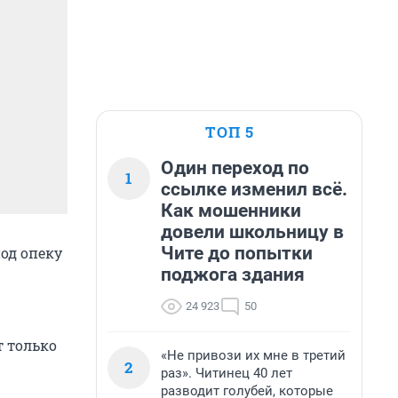
ТОП 5
Один переход по
1
ссылке изменил всё.
Как мошенники
довели школьницу в
Чите до попытки
од опеку
поджога здания
24 923
50
т только
«Не привози их мне в третий
2
раз». Читинец 40 лет
разводит голубей, которые