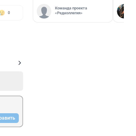
Команда проекта
«Редколлегия»
0
равить