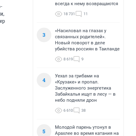
всегда к нему возвращаются
-
и,
18 731
11
ер
«Насиловал на глазах у
3
связанных родителей».
Новый поворот в деле
убийства россиян в Таиланде
8 619
9
Уехал за грибами на
4
«Крузаке» и пропал.
Заслуженного энергетика
Забайкалья ищут в лесу — в
небо подняли дрон
6 610
38
Молодой парень утонул в
5
Арахлее во время катания на