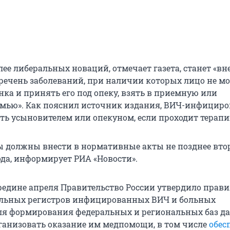
ее либеральных новаций, отмечает газета, станет «вн
речень заболеваний, при наличии которых лицо не м
нка и принять его под опеку, взять в приемную или
емью». Как пояснил источник издания, ВИЧ-инфицир
ать усыновителем или опекуном, если проходит терапи
 должны внести в нормативные акты не позднее вто
ода, информирует РИА «Новости».
редине апреля Правительство России утвердило прави
альных регистров инфицированных ВИЧ и больных
ля формирования федеральных и региональных баз д
ганизовать оказание им медпомощи, в том числе
обес