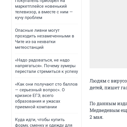
Покупатель приобрел на
маркетплейсе новенький
телевизор, а вместе с ним —
кучу проблем
Опасные ливни могут
проходить незамеченными в
Чите из-за нехватки
метеостанций
«Надо радоваться, не надо
напрягаться». Почему зумеры
перестали стремиться к успеху
Людям с вирусо
«Как они получают сто баллов
детей, пишет га
— серьезный вопрос». О
кризисе ЕГЭ, всего
образования и ужасах
По данным изд
приемной компании
Медведевым еще
2 мая.
Куда идти, чтобы купить
форму, сменку и одежду для