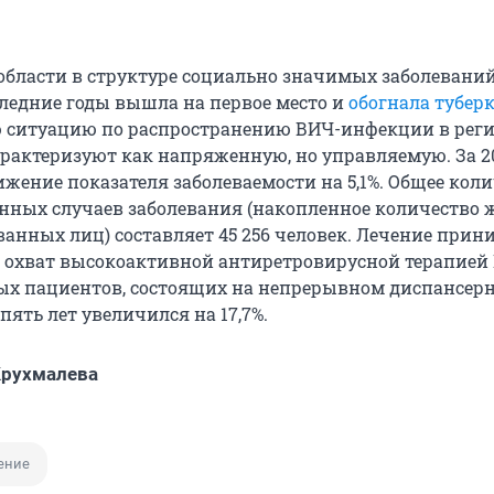
области в структуре социально значимых заболевани
ледние годы вышла на первое место и
обогнала тубер
 ситуацию по распространению ВИЧ-инфекции в рег
рактеризуют как напряженную, но управляемую. За 20
ижение показателя заболеваемости на 5,1%. Общее кол
нных случаев заболевания (накопленное количество
нных лиц) составляет 45 256 человек. Лечение прин
, охват высокоактивной антиретровирусной терапией
х пациентов, состоящих на непрерывном диспансер
пять лет увеличился на 17,7%.
Крухмалева
ение