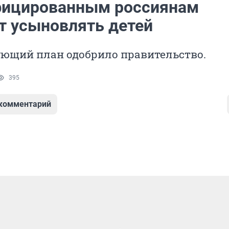
ицированным россиянам
т усыновлять детей
ующий план одобрило правительство.
395
 комментарий