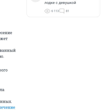
лодке с девушкой
6 113
81
есение
ожет
ованный
ю.
рого
ла
анных.
печение