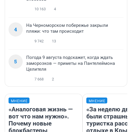
10 163
4
На Черноморском побережье закрыли
4
пляжи: что там происходит
9 742
13
Погода 9 августа подскажет, когда ждать
5
заморозков — приметы на Пантелеймона
Целителя
7 668
2
МНЕНИЕ
МНЕНИЕ
«Аналоговая жизнь —
«За неделю две
вот что нам нужно».
были страшные
Почему новые
туристка расск
блокбастеры
отдыхе в Крым