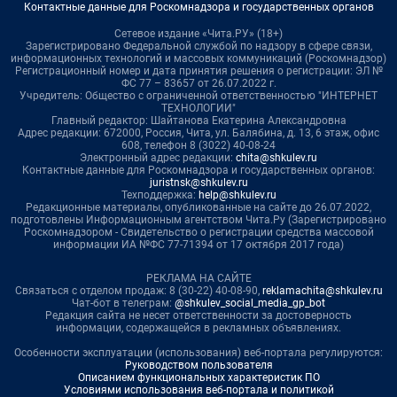
Контактные данные для Роскомнадзора и государственных органов
Сетевое издание «Чита.РУ» (18+)
Зарегистрировано Федеральной службой по надзору в сфере связи,
информационных технологий и массовых коммуникаций (Роскомнадзор)
Регистрационный номер и дата принятия решения о регистрации: ЭЛ №
ФС 77 – 83657 от 26.07.2022 г.
Учредитель: Общество с ограниченной ответственностью "ИНТЕРНЕТ
ТЕХНОЛОГИИ"
Главный редактор: Шайтанова Екатерина Александровна
Адрес редакции: 672000, Россия, Чита, ул. Балябина, д. 13, 6 этаж, офис
608, телефон 8 (3022) 40-08-24
Электронный адрес редакции:
chita@shkulev.ru
Контактные данные для Роскомнадзора и государственных органов:
juristnsk@shkulev.ru
Техподдержка:
help@shkulev.ru
Редакционные материалы, опубликованные на сайте до 26.07.2022,
подготовлены Информационным агентством Чита.Ру (Зарегистрировано
Роскомнадзором - Свидетельство о регистрации средства массовой
информации ИА №ФС 77-71394 от 17 октября 2017 года)
РЕКЛАМА НА САЙТЕ
Связаться с отделом продаж: 8 (30-22) 40-08-90,
reklamachita@shkulev.ru
Чат-бот в телеграм:
@shkulev_social_media_gp_bot
Редакция сайта не несет ответственности за достоверность
информации, содержащейся в рекламных объявлениях.
Особенности эксплуатации (использования) веб-портала регулируются:
Руководством пользователя
Описанием функциональных характеристик ПО
Условиями использования веб-портала и политикой