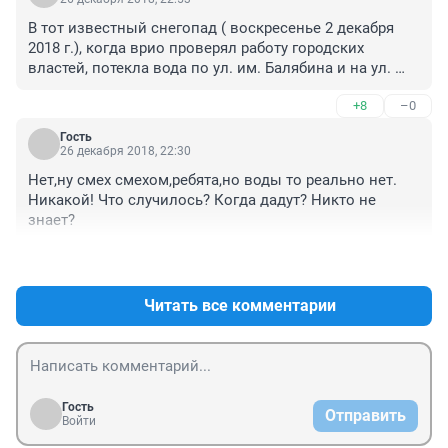
В тот известный снегопад ( воскресенье 2 декабря 
2018 г.), когда врио проверял работу городских 
властей, потекла вода по ул. им. Балябина и на ул. 
Ленинградскую. Думаете,  кто нибудь  убирал этот лёд 
+8
–0
с дорожного полотна? То, что дорожники поскоблили 
снег у бордюра на Ленинградской, 3 дня назад - не 
Гость
считается. 
26 декабря 2018, 22:30
Нет,ну смех смехом,ребята,но воды то реально нет. 
Никакой! Что случилось? Когда дадут? Никто не 
знает?
+11
–0
Читать все комментарии
Гость
Отправить
Войти