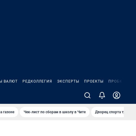
Ы ВАЛЮТ
РЕДКОЛЛЕГИЯ
ЭКСПЕРТЫ
ПРОЕКТЫ
ПРОБКИ
ИГ
а газоне
Чек-лист по сборам в школу в Чите
Дворец спорта требую