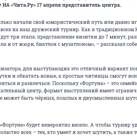
 ИА «Чита.Ру» 17 апреля представитель центра.
олько начали свой юмористический путь или давно иг
всех на наш дружеский турнир. Как в традиционном
дут три этапа: представление визитки до 7 минут, ра
ла и от жюри, биатлон с музатлоном», – рассказал соб
низатора, для выступающих это отличный вариант по
тки и обкатать новые, а простые читинцы смогут все
еяться и развлечься. Поскольку «Фортуна» – это семе
кательный центр, формат выступлений имеет ограниче
не может быть чёрных, пошлых и двусмысленных шуто
в «Фортуне» будет невероятно весело. А чтобы турнир у
лютно всех – тех, кто умеет и хочет шутить, а также те