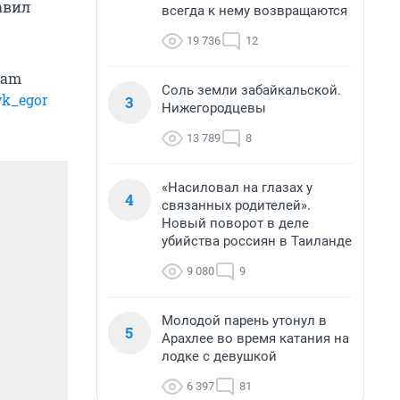
авил
всегда к нему возвращаются
19 736
12
ram
Соль земли забайкальской.
yk_egor
3
Нижегородцевы
13 789
8
«Насиловал на глазах у
4
связанных родителей».
Новый поворот в деле
убийства россиян в Таиланде
9 080
9
Молодой парень утонул в
5
Арахлее во время катания на
лодке с девушкой
6 397
81