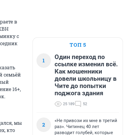
раете в
 КВН
зминку с
еседник
ТОП 5
Один переход по
1
ссылке изменил всё.
казать
Как мошенники
й семьёй
довели школьницу в
йный
Чите до попытки
ние 16+,
поджога здания
к.
25 189
52
«Не привози их мне в третий
дался, мы
2
раз». Читинец 40 лет
х, кто
разводит голубей, которые