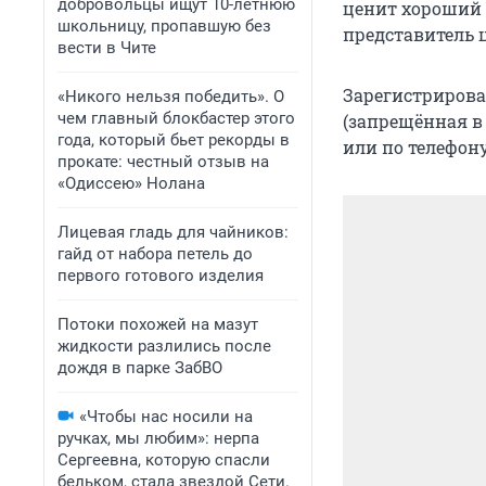
добровольцы ищут 10-летнюю
ценит хороший ю
школьницу, пропавшую без
представитель 
вести в Чите
Зарегистрирова
«Никого нельзя победить». О
чем главный блокбастер этого
(запрещённая в
года, который бьет рекорды в
или по телефону
прокате: честный отзыв на
«Одиссею» Нолана
Лицевая гладь для чайников:
гайд от набора петель до
первого готового изделия
Потоки похожей на мазут
жидкости разлились после
дождя в парке ЗабВО
«Чтобы нас носили на
ручках, мы любим»: нерпа
Сергеевна, которую спасли
бельком, стала звездой Сети.