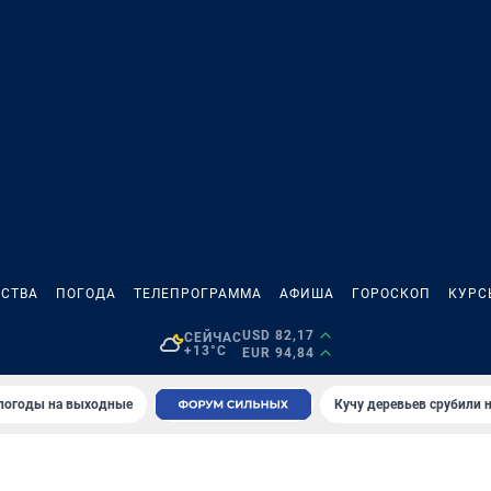
СТВА
ПОГОДА
ТЕЛЕПРОГРАММА
АФИША
ГОРОСКОП
КУРС
USD 82,17
СЕЙЧАС
+13°C
EUR 94,84
 погоды на выходные
Кучу деревьев срубили н