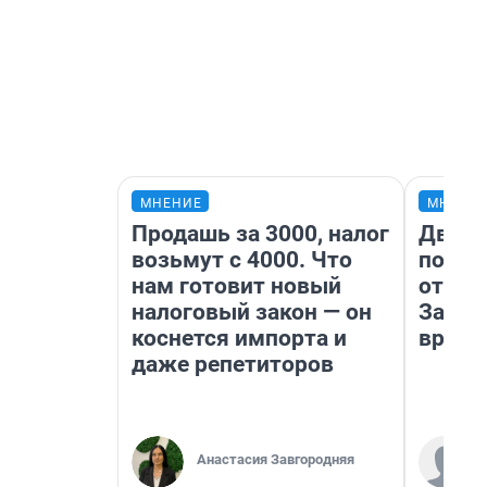
МНЕНИЕ
МНЕНИ
Продашь за 3000, налог
Два м
возьмут с 4000. Что
подъе
нам готовит новый
от 100
налоговый закон — он
Забай
коснется импорта и
враче
даже репетиторов
Анастасия Завгородняя