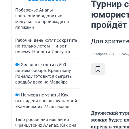
Турнир 
Побережье Анапы
юморист
заполонили ядовитые
медузы: что происходит с
пройдёт 
пляжами
Для зрител
Рабочий день хотят сократить,
но только летом — и вот
почему. Новости 7 августа
17 апреля 2019, 11:45
Звездные гости в 500-
летнем соборе: Криштиану
Роналду готовится сыграть
свадьбу века на Мадейре
Нагиева не узнать! Как
выглядели звезды культовой
«Каменской» 27 лет назад
Дружеский турн
можно будет по
Тело россиянки нашли во
Французских Альпах. Как она
апреля в торго