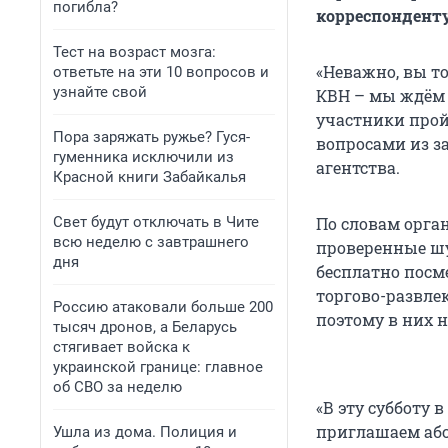
погибла?
корреспонденту
Тест на возраст мозга:
«Неважно, вы т
ответьте на эти 10 вопросов и
узнайте свой
КВН – мы ждём 
участники прой
Пора заряжать ружье? Гуся-
вопросами из за
гуменника исключили из
агентства.
Красной книги Забайкалья
Свет будут отключать в Чите
По словам орга
всю неделю с завтрашнего
проверенные шу
дня
бесплатно посм
торгово-развле
Россию атаковали больше 200
поэтому в них 
тысяч дронов, а Беларусь
стягивает войска к
украинской границе: главное
об СВО за неделю
«В эту субботу 
приглашаем абсо
Ушла из дома. Полиция и