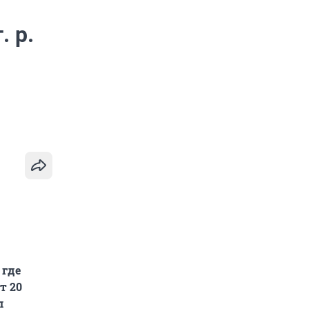
 р.
 где
т 20
л