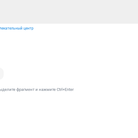
влекательный центр
ыделите фрагмент и нажмите Ctrl+Enter