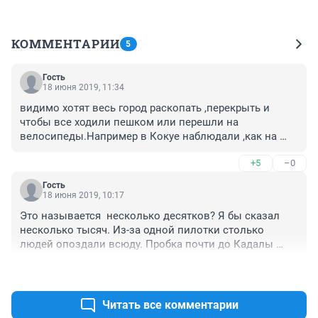
КОММЕНТАРИИ
5
Гость
18 июня 2019, 11:34
видимо хотят весь город раскопать ,перекрыть и 
чтобы все ходили пешком или перешли на 
велосипеды.Например в Кокуе наблюдали ,как на 
велосипедах многие семьи добираются до работы 
+5
–0
еще сделаны сиденья для детей ,чтобы ехать в садик 
в школу.
Гость
18 июня 2019, 10:17
Это называется  несколько десятков? Я бы сказал 
несколько тысяч. Из-за одной пилотки столько 
людей опоздали всюду. Пробка почти до Кадалы 
была.
+42
–3
Читать все комментарии