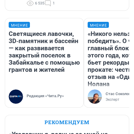
6 535
1
МНЕНИЕ
МНЕНИЕ
Светящиеся лавочки,
«Никого нельз
3D‑памятник и бассейн
победить». О ч
— как развивается
главный блокб
закрытый поселок в
этого года, ко
Забайкалье с помощью
бьет рекорды 
грантов и жителей
прокате: честн
отзыв на «Оди
Нолана
Стас Соколов
Редакция «Чита.Ру»
Эксперт
РЕКОМЕНДУЕМ