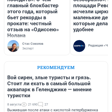
главный блокбастер
площади Рево
этого года, который
исчезли цирки 
бьет рекорды в
маленькие дет
прокате: честный
которые делаю
отзыв на «Одиссею»
удобнее
Нолана
Стас Соколов
Редакция «Чит
Эксперт
РЕКОМЕНДУЕМ
Вой сирен, злые туристы и грязь.
Стоит ли ехать в самый большой
аквапарк в Геленджике — мнение
туристки
8 августа
21 690
27
Выжившая после атаки с кислотой петербурженка