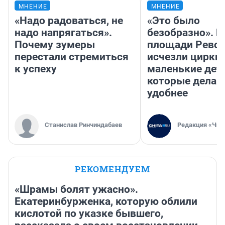
МНЕНИЕ
МНЕНИЕ
«Надо радоваться, не
«Это было
надо напрягаться».
безобразно». П
Почему зумеры
площади Рево
перестали стремиться
исчезли цирки 
к успеху
маленькие дет
которые делаю
удобнее
Станислав Ринчиндабаев
Редакция «Чит
РЕКОМЕНДУЕМ
«Шрамы болят ужасно».
Екатеринбурженка, которую облили
кислотой по указке бывшего,