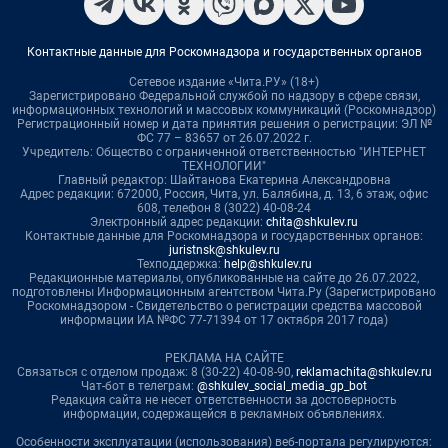
Контактные данные для Роскомнадзора и государственных органов
Сетевое издание «Чита.РУ» (18+)
Зарегистрировано Федеральной службой по надзору в сфере связи,
информационных технологий и массовых коммуникаций (Роскомнадзор)
Регистрационный номер и дата принятия решения о регистрации: ЭЛ №
ФС 77 – 83657 от 26.07.2022 г.
Учредитель: Общество с ограниченной ответственностью "ИНТЕРНЕТ
ТЕХНОЛОГИИ"
Главный редактор: Шайтанова Екатерина Александровна
Адрес редакции: 672000, Россия, Чита, ул. Балябина, д. 13, 6 этаж, офис
608, телефон 8 (3022) 40-08-24
Электронный адрес редакции:
chita@shkulev.ru
Контактные данные для Роскомнадзора и государственных органов:
juristnsk@shkulev.ru
Техподдержка:
help@shkulev.ru
Редакционные материалы, опубликованные на сайте до 26.07.2022,
подготовлены Информационным агентством Чита.Ру (Зарегистрировано
Роскомнадзором - Свидетельство о регистрации средства массовой
информации ИА №ФС 77-71394 от 17 октября 2017 года)
РЕКЛАМА НА САЙТЕ
Связаться с отделом продаж: 8 (30-22) 40-08-90,
reklamachita@shkulev.ru
Чат-бот в телеграм:
@shkulev_social_media_gp_bot
Редакция сайта не несет ответственности за достоверность
информации, содержащейся в рекламных объявлениях.
Особенности эксплуатации (использования) веб-портала регулируются: