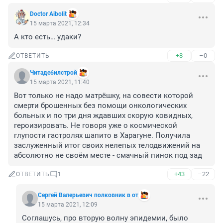
Doctor Aibolit
15 марта 2021, 12:34
А кто есть… удаки? 
+8
–0
ОТВЕТИТЬ
Читадебилстрой
15 марта 2021, 11:40
Вот только не надо матрёшку, на совести которой 
смерти брошенных без помощи онкологических 
больных и по три дня ждавших скорую ковидных, 
героизировать. Не говоря уже о космической 
глупости гастролях шапито в Харагуне. Получила 
заслуженный итог своих нелепых телодвижений на 
абсолютно не своём месте - смачный пинок под зад
+43
–22
ОТВЕТИТЬ
1
Сергей Валерьевич полковник в от
15 марта 2021, 12:09
Соглашусь, про вторую волну эпидемии, было 