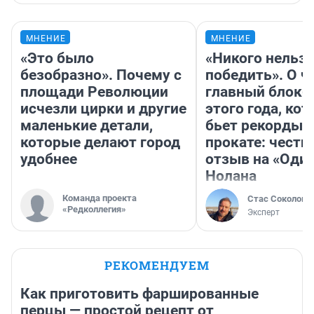
МНЕНИЕ
МНЕНИЕ
«Это было
«Никого нельз
безобразно». Почему с
победить». О ч
площади Революции
главный блокб
исчезли цирки и другие
этого года, ко
маленькие детали,
бьет рекорды 
которые делают город
прокате: честн
удобнее
отзыв на «Оди
Нолана
Команда проекта
Стас Соколов
«Редколлегия»
Эксперт
РЕКОМЕНДУЕМ
Как приготовить фаршированные
перцы — простой рецепт от