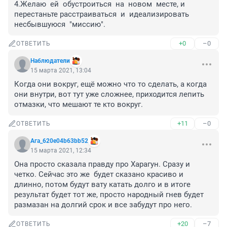
4.Желаю  ей  обустроиться  на  новом  месте, и  
перестаньте расстраиваться  и  идеализировать  
несбывшуюся  "миссию".
+0
–0
ОТВЕТИТЬ
Наблюдатели
15 марта 2021, 13:04
Когда они вокруг, ещё можно что то сделать, а когда 
они внутри, вот тут уже сложнее, приходится лепить 
отмазки, что мешают те кто вокруг.
+11
–0
ОТВЕТИТЬ
Ага_620e04b63bb52
15 марта 2021, 12:34
Она просто сказала правду про Харагун. Сразу и 
четко. Сейчас это же  будет сказано красиво и 
длинно, потом будут вату катать долго и в итоге 
результат будет тот же, просто народный гнев будет 
размазан на долгий срок и все забудут про него.
+20
–7
ОТВЕТИТЬ