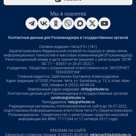
Мы в соцсетях
Контактные данные для Роскомнадзора и государственных органов
Сетевое издание «Чита.РУ» (18+)
Зарегистрировано Федеральной службой по надзору в сфере связи,
информационных технологий и массовых коммуникаций (Роскомнадзор)
Регистрационный номер и дата принятия решения о регистрации: ЭЛ №
ФС 77 – 83657 от 26.07.2022 г.
Учредитель: Общество с ограниченной ответственностью "ИНТЕРНЕТ
ТЕХНОЛОГИИ"
Главный редактор: Шайтанова Екатерина Александровна
Адрес редакции: 672000, Россия, Чита, ул. Балябина, д. 13, 6 этаж, офис
608, телефон 8 (3022) 40-08-24
Электронный адрес редакции:
chita@shkulev.ru
Контактные данные для Роскомнадзора и государственных органов:
juristnsk@shkulev.ru
Техподдержка:
help@shkulev.ru
Редакционные материалы, опубликованные на сайте до 26.07.2022,
подготовлены Информационным агентством Чита.Ру (Зарегистрировано
Роскомнадзором - Свидетельство о регистрации средства массовой
информации ИА №ФС 77-71394 от 17 октября 2017 года)
РЕКЛАМА НА САЙТЕ
Связаться с отделом продаж: 8 (30-22) 40-08-90,
reklamachita@shkulev.ru