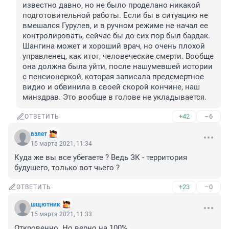
известно давно, но не было проделано никакой 
подготовительной работы. Если бы в ситуацию не 
вмешался Гурулев, и в ручном режиме не начал ее 
контролировать, сейчас бы до сих пор был бардак. 
Шангина может и хороший врач, но очень плохой 
управленец, как итог, человеческие смерти. Вообще 
она должна была уйти, после нашумевшей истории 
с пенсионеркой, которая записала предсмертное 
видио и обвинила в своей скорой кончине, наш 
минздрав. Это вообще в голове не укладывается.
+42
–6
ОТВЕТИТЬ
взлет
15 марта 2021, 11:34
Куда же вы все убегаете ? Ведь ЗК - территория 
будущего, только вот чьего ? 
+23
–0
ОТВЕТИТЬ
шщютник
15 марта 2021, 11:33
Откровенно. Но верно на 100%.