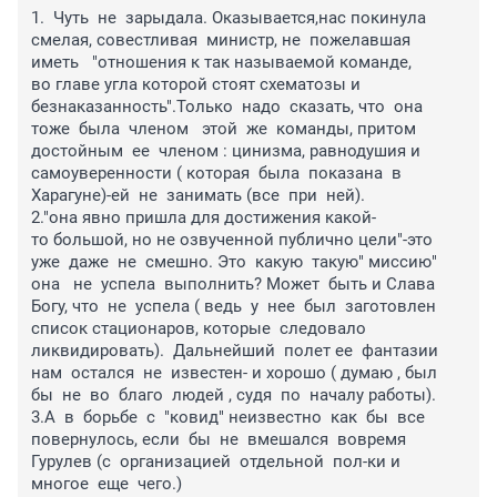
1.  Чуть  не  зарыдала. Оказывается,нас покинула 
смелая, совестливая  министр, не  пожелавшая 
иметь   "отношения к так называемой команде, 
во главе угла которой стоят схематозы и 
безнаказанность".Только  надо  сказать, что  она  
тоже  была  членом   этой  же  команды, притом  
достойным  ее  членом : цинизма, равнодушия и  
самоуверенности ( которая  была  показана  в  
Харагуне)-ей  не  занимать (все  при  ней).
2."она явно пришла для достижения какой-
то большой, но не озвученной публично цели"-это  
уже  даже  не  смешно. Это  какую  такую" миссию" 
она   не  успела  выполнить? Может  быть и Слава 
Богу, что  не  успела ( ведь  у  нее  был  заготовлен  
список стационаров, которые  следовало  
ликвидировать).  Дальнейший  полет ее  фантазии  
нам  остался  не  известен- и хорошо ( думаю , был  
бы  не  во  благо  людей , судя  по  началу работы).
3.А  в  борьбе  с  "ковид" неизвестно  как  бы  все  
повернулось, если  бы  не  вмешался  вовремя  
Гурулев (с  организацией  отдельной  пол-ки и  
многое  еще  чего.)