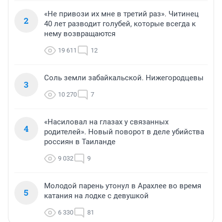
«Не привози их мне в третий раз». Читинец
2
40 лет разводит голубей, которые всегда к
нему возвращаются
19 611
12
Соль земли забайкальской. Нижегородцевы
3
10 270
7
«Насиловал на глазах у связанных
4
родителей». Новый поворот в деле убийства
россиян в Таиланде
9 032
9
Молодой парень утонул в Арахлее во время
5
катания на лодке с девушкой
6 330
81