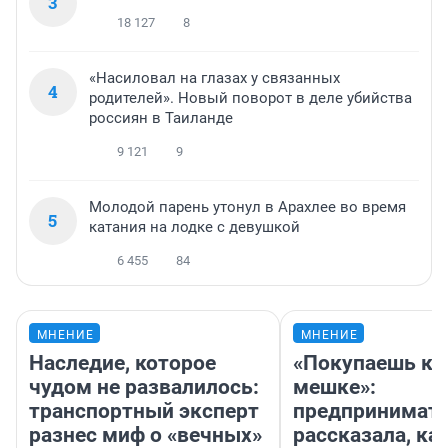
3
18 127
8
«Насиловал на глазах у связанных
4
родителей». Новый поворот в деле убийства
россиян в Таиланде
9 121
9
Молодой парень утонул в Арахлее во время
5
катания на лодке с девушкой
6 455
84
МНЕНИЕ
МНЕНИЕ
Наследие, которое
«Покупаешь ко
чудом не развалилось:
мешке»:
транспортный эксперт
предпринимат
разнес миф о «вечных»
рассказала, как