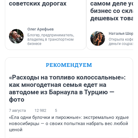
советских дорогах
самом деле ус
бизнес со скл
дешевых това
Олег Арефьев
Наталья Шорох
Блогер, предприниматель,
владелец в транспортном
Открыла кофейн
бизнесе
деньги соцразв
РЕКОМЕНДУЕМ
«Расходы на топливо колоссальные»:
как многодетная семья едет на
автодоме из Барнаула в Турцию —
фото
7 августа
12 982
5
«Ела одни булочки и пирожные»: экстремально худые
новосибирцы — о своих попытках набрать вес любой
ценой