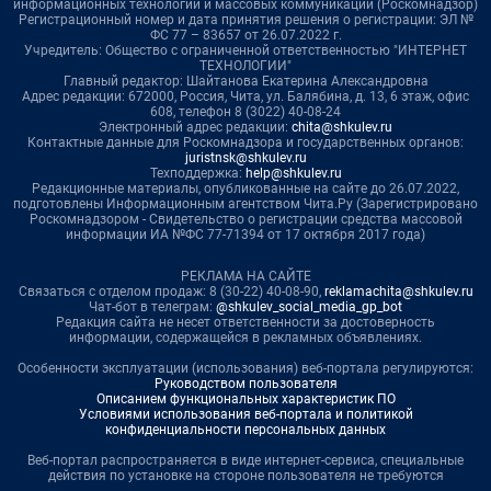
информационных технологий и массовых коммуникаций (Роскомнадзор)
Регистрационный номер и дата принятия решения о регистрации: ЭЛ №
ФС 77 – 83657 от 26.07.2022 г.
Учредитель: Общество с ограниченной ответственностью "ИНТЕРНЕТ
ТЕХНОЛОГИИ"
Главный редактор: Шайтанова Екатерина Александровна
Адрес редакции: 672000, Россия, Чита, ул. Балябина, д. 13, 6 этаж, офис
608, телефон 8 (3022) 40-08-24
Электронный адрес редакции:
chita@shkulev.ru
Контактные данные для Роскомнадзора и государственных органов:
juristnsk@shkulev.ru
Техподдержка:
help@shkulev.ru
Редакционные материалы, опубликованные на сайте до 26.07.2022,
подготовлены Информационным агентством Чита.Ру (Зарегистрировано
Роскомнадзором - Свидетельство о регистрации средства массовой
информации ИА №ФС 77-71394 от 17 октября 2017 года)
РЕКЛАМА НА САЙТЕ
Связаться с отделом продаж: 8 (30-22) 40-08-90,
reklamachita@shkulev.ru
Чат-бот в телеграм:
@shkulev_social_media_gp_bot
Редакция сайта не несет ответственности за достоверность
информации, содержащейся в рекламных объявлениях.
Особенности эксплуатации (использования) веб-портала регулируются:
Руководством пользователя
Описанием функциональных характеристик ПО
Условиями использования веб-портала и политикой
конфиденциальности персональных данных
Веб-портал распространяется в виде интернет-сервиса, специальные
действия по установке на стороне пользователя не требуются