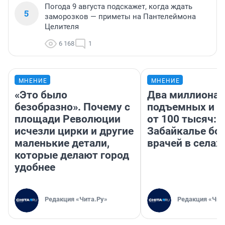
Погода 9 августа подскажет, когда ждать
5
заморозков — приметы на Пантелеймона
Целителя
6 168
1
МНЕНИЕ
МНЕНИЕ
«Это было
Два миллиона
безобразно». Почему с
подъемных и з
площади Революции
от 100 тысяч: 
исчезли цирки и другие
Забайкалье бор
маленькие детали,
врачей в селах
которые делают город
удобнее
Редакция «Чита.Ру»
Редакция «Чит