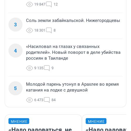
19 847
12
Соль земли забайкальской. Нижегородцевы
3
18 301
8
«Насиловал на глазах у связанных
4
родителей». Новый поворот в деле убийства
россиян в Таиланде
9 135
9
Молодой парень утонул в Арахлее во время
5
катания на лодке с девушкой
6 473
84
МНЕНИЕ
МНЕНИЕ
«Надо радоваться, не
«Надо радовать