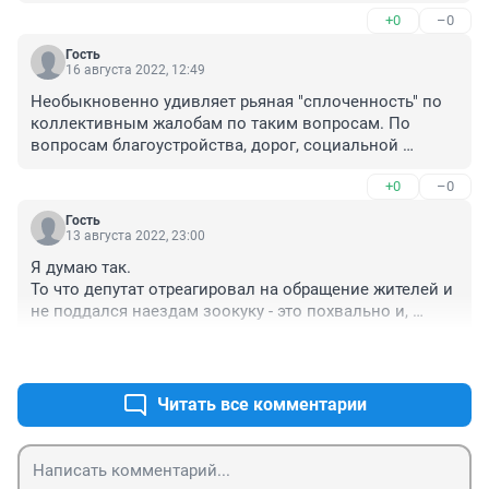
+0
–0
Гость
16 августа 2022, 12:49
Необыкновенно удивляет рьяная "сплоченность" по 
коллективным жалобам по таким вопросам. По 
вопросам благоустройства, дорог, социальной 
инфраструктуре как-то совсем всем все равно, а тут 
+0
–0
вдруг "собаки мешают", да так, что аж "коллективно". 
Помните, все в этой жизни возвращается бумерангом, 
Гость
как хорошее, так и плохое.
13 августа 2022, 23:00
Я думаю так.

То что депутат отреагировал на обращение жителей и 
не поддался наездам зоокуку - это похвально и, 
главное, правильно и по закону. А то что приюты 
+0
–0
собак, да ещё и не законные, находятся в городе - это 
бредятина полнейшая. Приюты могут быть , но на 
отдалении. Я понимаю нежелание жителей иметь по 
Читать все комментарии
соседству такую "радость", думаю прокурор вынесет 
правильное определение.