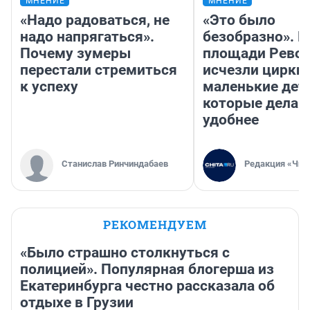
МНЕНИЕ
МНЕНИЕ
«Надо радоваться, не
«Это было
надо напрягаться».
безобразно». П
Почему зумеры
площади Рево
перестали стремиться
исчезли цирки 
к успеху
маленькие дет
которые делаю
удобнее
Станислав Ринчиндабаев
Редакция «Чит
РЕКОМЕНДУЕМ
«Было страшно столкнуться с
полицией». Популярная блогерша из
Екатеринбурга честно рассказала об
отдыхе в Грузии