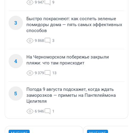
9 947
9
Быстро покраснеют: как соспеть зеленые
3
помидоры дома — пять самых эффективных
способов
9 868
3
На Черноморском побережье закрыли
4
пляжи: что там происходит
9 379
13
Погода 9 августа подскажет, когда ждать
5
заморозков — приметы на Пантелеймона
Целителя
6 946
1