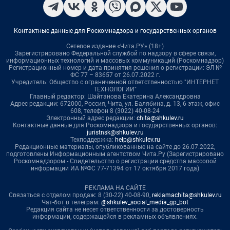
Контактные данные для Роскомнадзора и государственных органов
Сетевое издание «Чита.РУ» (18+)
Зарегистрировано Федеральной службой по надзору в сфере связи,
информационных технологий и массовых коммуникаций (Роскомнадзор)
Регистрационный номер и дата принятия решения о регистрации: ЭЛ №
ФС 77 – 83657 от 26.07.2022 г.
Учредитель: Общество с ограниченной ответственностью "ИНТЕРНЕТ
ТЕХНОЛОГИИ"
Главный редактор: Шайтанова Екатерина Александровна
Адрес редакции: 672000, Россия, Чита, ул. Балябина, д. 13, 6 этаж, офис
608, телефон 8 (3022) 40-08-24
Электронный адрес редакции:
chita@shkulev.ru
Контактные данные для Роскомнадзора и государственных органов:
juristnsk@shkulev.ru
Техподдержка:
help@shkulev.ru
Редакционные материалы, опубликованные на сайте до 26.07.2022,
подготовлены Информационным агентством Чита.Ру (Зарегистрировано
Роскомнадзором - Свидетельство о регистрации средства массовой
информации ИА №ФС 77-71394 от 17 октября 2017 года)
РЕКЛАМА НА САЙТЕ
Связаться с отделом продаж: 8 (30-22) 40-08-90,
reklamachita@shkulev.ru
Чат-бот в телеграм:
@shkulev_social_media_gp_bot
Редакция сайта не несет ответственности за достоверность
информации, содержащейся в рекламных объявлениях.