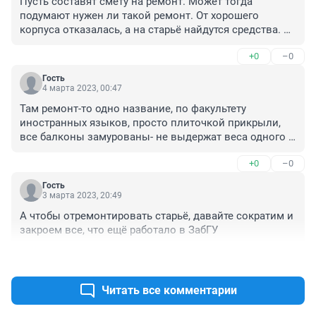
Пусть составят смету на ремонт. Может тогда 
подумают нужен ли такой ремонт. От хорошего 
корпуса отказалась, а на старьё найдутся средства. 
Исторические здания должен ремонтировать или 
+0
–0
город или край, а не ЗабГУ.
Гость
4 марта 2023, 00:47
Там ремонт-то одно название, по факультету 
иностранных языков, просто плиточкой прикрыли, 
все балконы замурованы- не выдержат веса одного 
человека.
+0
–0
Гость
3 марта 2023, 20:49
А чтобы отремонтировать старьё, давайте сократим и 
закроем все, что ещё работало в ЗабГУ
+0
–0
Читать все комментарии