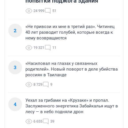
попытки поджога здания
24 999
51
«Не привози их мне в третий раз». Читинец
2
40 лет разводит голубей, которые всегда к
нему возвращаются
19 321
11
«Насиловал на глазах у связанных
3
родителей». Новый поворот в деле убийства
россиян в Таиланде
8 729
9
Уехал за грибами на «Крузаке» и пропал.
4
Заслуженного энергетика Забайкалья ищут в
лесу — в небо подняли дрон
6 655
39