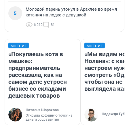
Молодой парень утонул в Арахлее во время
5
катания на лодке с девушкой
6 212
81
МНЕНИЕ
МНЕНИЕ
«Покупаешь кота в
«Мы видим нов
мешке»:
Нолана»: с как
предприниматель
настроем нужн
рассказала, как на
смотреть «Оди
самом деле устроен
чтобы она не
бизнес со складами
выглядела как
дешевых товаров
Наталья Шорохова
Надежда Губар
Открыла кофейную точку на
деньги соцразвития