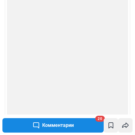
Мобильное приложение
Google Play
App Store
RuStore
Мы в соцсетях
Контактные данные для Роскомнадзора и государственных органов
Сетевое издание «Чита.РУ» (18+)
Зарегистрировано Федеральной службой по надзору в сфере связи,
информационных технологий и массовых коммуникаций (Роскомнадзор)
Регистрационный номер и дата принятия решения о регистрации: ЭЛ №
20
ФС 77 – 83657 от 26.07.2022 г.
Комментарии
Учредитель: Общество с ограниченной ответственностью "ИНТЕРНЕТ
ТЕХНОЛОГИИ"