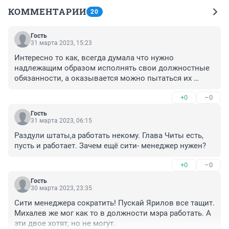
КОММЕНТАРИИ
20
Гость
31 марта 2023, 15:23
Интересно то как, всегда думала что нужно 
надлежащим образом исполнять свои должностные 
обязанности, а оказывается можно пытаться их 
исполнять. Теперь понятно почему такой бардак в 
+0
–0
регионе все тужатся, пытаются, а в финале - пшик.
Гость
31 марта 2023, 06:15
Раздули штаты,а работать некому. Глава Читы есть, 
пусть и работает. Зачем ещё сити- менеджер нужен?
+0
–0
Гость
30 марта 2023, 23:35
Сити менеджера сократить! Пускай Ярилов все тащит. 
Михалев же мог как то в должности мэра работать. А 
эти двое хотят, но не могут.