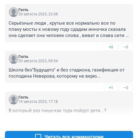
Гость
20 августа 2023, 22:08
Серьёзные люди , крутые все нормально все по 
плану мосты к новому году сдадим инночка сказала 
она сделает она человек слова , виват и слава сити 
менеджер Читы , щенлова само совершенство .
+0
–0
Гость
20 августа 2023, 09:54
Школа без"Будущего" и без стадиона, газификция от 
господина Неверова, которому не верю...
+1
–0
Гость
19 августа 2023, 17:18
В который раз пишу-как туда пойдут дети...?
+0
–0
Читать все комментарии