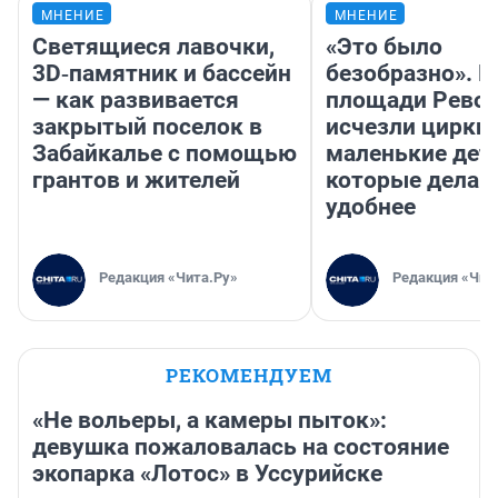
МНЕНИЕ
МНЕНИЕ
Светящиеся лавочки,
«Это было
3D‑памятник и бассейн
безобразно». П
— как развивается
площади Рево
закрытый поселок в
исчезли цирки 
Забайкалье с помощью
маленькие дет
грантов и жителей
которые делаю
удобнее
Редакция «Чита.Ру»
Редакция «Чит
РЕКОМЕНДУЕМ
«Не вольеры, а камеры пыток»:
девушка пожаловалась на состояние
экопарка «Лотос» в Уссурийске