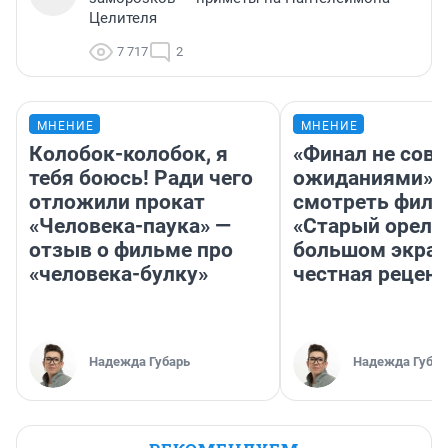
Целителя
7 717
2
МНЕНИЕ
МНЕНИЕ
Колобок-колобок, я
«Финал не совп
тебя боюсь! Ради чего
ожиданиями»: 
отложили прокат
смотреть фил
«Человека-паука» —
«Старый орел» 
отзыв о фильме про
большом экран
«человека-булку»
честная рецен
Надежда Губарь
Надежда Губар