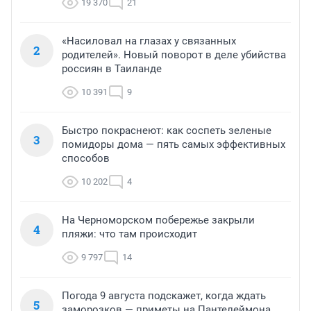
19 370
21
«Насиловал на глазах у связанных
2
родителей». Новый поворот в деле убийства
россиян в Таиланде
10 391
9
Быстро покраснеют: как соспеть зеленые
3
помидоры дома — пять самых эффективных
способов
10 202
4
На Черноморском побережье закрыли
4
пляжи: что там происходит
9 797
14
Погода 9 августа подскажет, когда ждать
5
заморозков — приметы на Пантелеймона