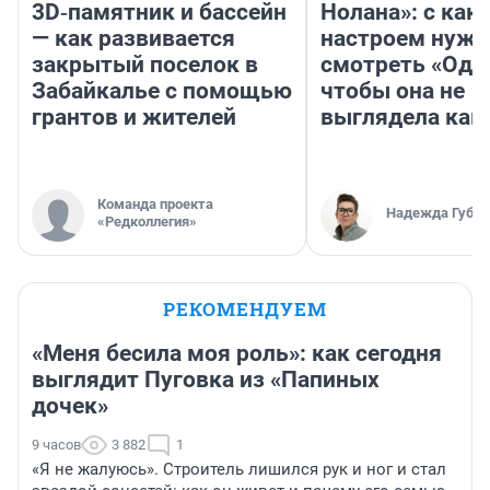
3D‑памятник и бассейн
Нолана»: с как
— как развивается
настроем нужн
закрытый поселок в
смотреть «Оди
Забайкалье с помощью
чтобы она не
грантов и жителей
выглядела как
Команда проекта
Надежда Губар
«Редколлегия»
РЕКОМЕНДУЕМ
«Меня бесила моя роль»: как сегодня
выглядит Пуговка из «Папиных
дочек»
9 часов
3 882
1
«Я не жалуюсь». Строитель лишился рук и ног и стал