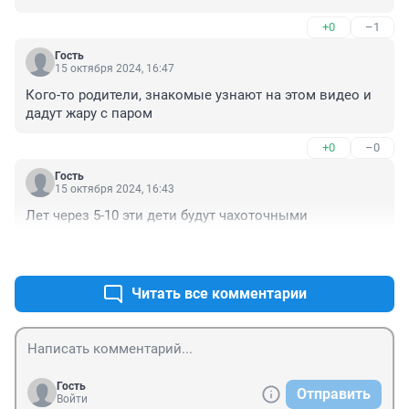
последнее время хожу другими улицами. А то что 
+0
–1
молодняк, там по лицам и детским фигурам видно, 
туда старше возраста колледжа не ходят. Взрослые в 
Гость
основном ходят на остановке Театральная площадь. 

15 октября 2024, 16:47
Уж злачные места можно было бы устанавливать где-
Кого-то родители, знакомые узнают на этом видео и 
нибудь подальше. А не на центральной улице к 
дадут жару с паром
вокзалу и не на центральных остановках. Любители 
патриотических памятников не обращают внимание 
+0
–0
ни на что.
Гость
15 октября 2024, 16:43
Лет через 5-10 эти дети будут чахоточными
+0
–0
Читать все комментарии
Гость
Отправить
Войти