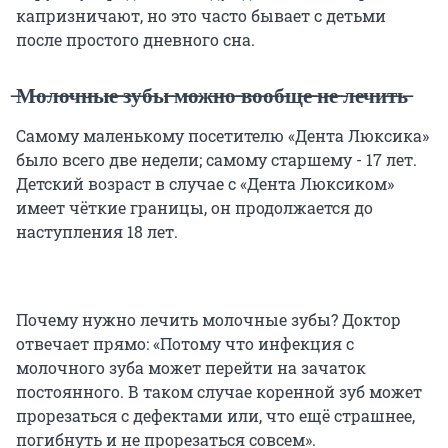
капризничают, но это часто бывает с детьми
после простого дневного сна.
̶М̶о̶л̶о̶ч̶н̶ы̶е̶ ̶з̶у̶б̶ы̶ ̶м̶о̶ж̶н̶о̶ ̶в̶о̶о̶б̶щ̶е̶ ̶н̶е̶ ̶л̶е̶ч̶и̶т̶ь̶
Самому маленькому посетителю «Дента Люксика»
было всего две недели; самому старшему - 17 лет.
Детский возраст в случае с «Дента Люксиком»
имеет чёткие границы, он продолжается до
наступления 18 лет.
Почему нужно лечить молочные зубы? Доктор
отвечает прямо: «Потому что инфекция с
молочного зуба может перейти на зачаток
постоянного. В таком случае коренной зуб может
прорезаться с дефектами или, что ещё страшнее,
погибнуть и не прорезаться совсем».