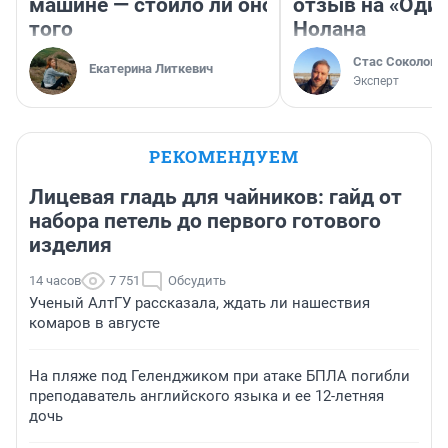
машине — стоило ли оно
отзыв на «Оди
того
Нолана
Стас Соколов
Екатерина Литкевич
Эксперт
РЕКОМЕНДУЕМ
Лицевая гладь для чайников: гайд от
набора петель до первого готового
изделия
14 часов
7 751
Обсудить
Ученый АлтГУ рассказала, ждать ли нашествия
комаров в августе
На пляже под Геленджиком при атаке БПЛА погибли
преподаватель английского языка и ее 12-летняя
дочь