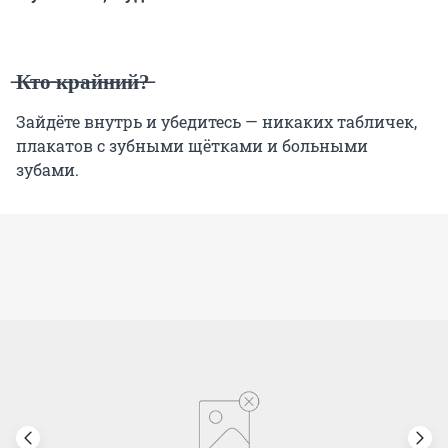
̶К̶т̶о̶ ̶к̶р̶а̶й̶н̶и̶й̶?̶
Зайдёте внутрь и убедитесь — никаких табличек,
плакатов с зубными щётками и больными
зубами.