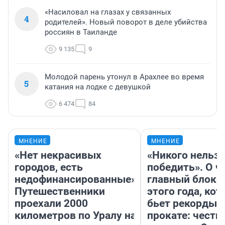
«Насиловал на глазах у связанных
4
родителей». Новый поворот в деле убийства
россиян в Таиланде
9 135
9
Молодой парень утонул в Арахлее во время
5
катания на лодке с девушкой
6 474
84
МНЕНИЕ
МНЕНИЕ
«Нет некрасивых
«Никого нельз
городов, есть
победить». О ч
недофинансированные».
главный блокб
Путешественники
этого года, ко
проехали 2000
бьет рекорды 
километров по Уралу на
прокате: честн